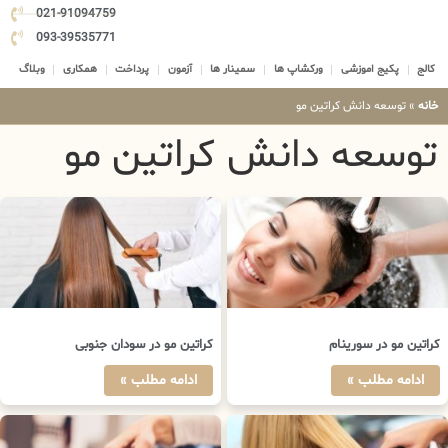
021-91094759
093-39535771
کالج
پکیج اموزشی
ورکشاپ ها
سمینار ها
آزمون
پرداخت
همکاری
وبلاگ
خانه
»
توسعه دانش کراتین مو
توسعه دانش کراتین مو
کراتین مو در سورینام
کراتین مو در سودان جنوبی
ادامه مطلب »
ادامه مطلب »