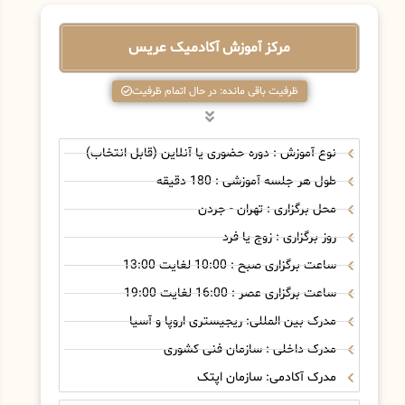
مرکز آموزش آکادمیک عریس
ظرفیت باقی مانده: در حال اتمام ظرفیت
نوع آموزش : دوره حضوری یا آنلاین (قابل انتخاب)
طول هر جلسه آموزشی : 180 دقیقه
محل برگزاری : تهران - جردن
روز برگزاری : زوج یا فرد
ساعت برگزاری صبح : 10:00 لغایت 13:00
ساعت برگزاری عصر : 16:00 لغایت 19:00
مدرک بین المللی: ریجیستری اروپا و آسیا
مدرک داخلی : سازمان فنی کشوری
مدرک آکادمی: سازمان اپتک