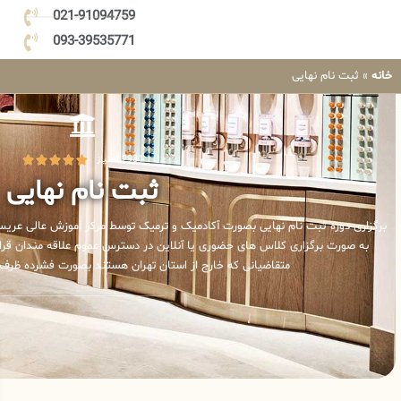
021-91094759
093-39535771
خانه
»
ثبت نام نهایی
2931 امتیاز





ثبت نام نهایی
برگزاری دوره ثبت نام نهایی بصورت آکادمیک و ترمیک توسط مرکز آموزش عالی عریس
به صورت برگزاری کلاس های حضوری یا آنلاین در دسترس عموم علاقه مندان قرار
متقاضیانی که خارج از استان تهران هستند بصورت فشرده ظرف مدت 7 روز برگزار 