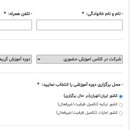
- نام و نام خانوادگی:
*
- تلفن همراه:
*
شرایط
-
دوره
عنوان
آموزشی
دوره
شما
آموزشی
عبارت
را
است
انتخاب
- محل برگزاری دوره آموزشی را انتخاب نمایید:
*
از:
نمایید:
*
کشور ایران/تهران(در حال برگزاری)
کشور ترکیه (تکمیل ظرفیت/غیرفعال)
کشور امارات (تکمیل ظرفیت/غیرفعال)