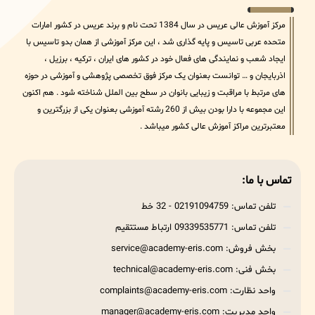
مرکز آموزش عالی عریس در سال 1384 تحت نام و برند عریس در کشور امارات
متحده عربی تاسیس و پایه گذاری شد ، این مرکز آموزشی از همان بدو تاسیس با
ایجاد شعب و نمایندگی های فعال خود در کشور های ایران ، ترکیه ، برزیل ،
اذربایجان و … توانست بعنوان یک مرکز فوق تخصصی پژوهشی و آموزشی در حوزه
های مرتبط با مراقبت و زیبایی بانوان در سطح بین الملل شناخته شود . هم اکنون
این مجموعه با دارا بودن بیش از 260 رشته آموزشی بعنوان یکی از بزرگترین و
معتبرترین مراکز آموزش عالی کشور میباشد .
تماس با ما:
تلفن تماس: 02191094759 - 32 خط
تلفن تماس: 09339535771 ارتباط مستتقیم
بخش فروش: service@academy-eris.com
بخش فنی: technical@academy-eris.com
واحد نظارت: complaints@academy-eris.com
واحد مدیریت: manager@academy-eris.com