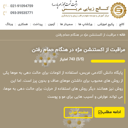
021-91094759
093-39535771
کالج
پکیج اموزشی
ورکشاپ ها
سمینار ها
آزمون
پرداخت
همکاری
وبلاگ
خانه
»
مراقبت از اکستنشن مژه در هنگام حمام رفتن
مراقبت از اکستنشن مژه در هنگام حمام رفتن
(5/5)
743 امتیاز
پایگاه دانش آکادمی عریس، استفاده از اتومات برای حالت دهی به موها یکی
از روش های محبوب برای داشتن موهای صاف و بدون پرز است. اما این
روش نیز همانند دیگر روش های استفاده از حرارت برای حالت دهی به موها،
می تواند عوارض و آسیب هایی برای مو و پوست
ادامه مطلب
صفحه اصلی