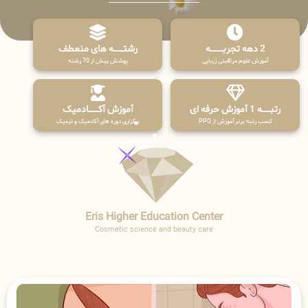
2 دهه تجربـــــــــه
رشتـــــــه های منعطف
آموزش علوم مراقبتی زیبایی
پوشش بیش از 70 رشته
رتبــــــه 1 آموزش حرفه ای
آموزش آکـــــــادمیک
کسب رتبه برتر آموزش از PPQ
برگزاری دوره های آکادمیک و ترمیک
Eris Higher Education Center
Cosmetic science and beauty care