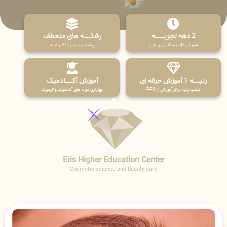
2 دهه تجربـــــــــه
رشتـــــــه های منعطف
آموزش علوم مراقبتی زیبایی
پوشش بیش از 70 رشته
رتبــــــه 1 آموزش حرفه ای
آموزش آکـــــــادمیک
کسب رتبه برتر آموزش از PPQ
برگزاری دوره های آکادمیک و ترمیک
Eris Higher Education Center
Cosmetic science and beauty care