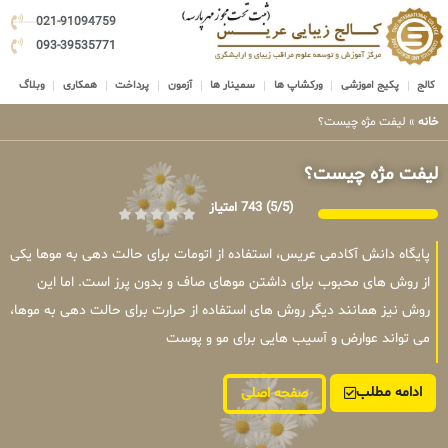
021-91094759
093-39535771
کالج
پکیج اموزشی
ورکشاپ ها
سمینار ها
آزمون
پرداخت
همکاری
وبلاگ
خانه
»
لیفت مژه چیست؟
لیفت مژه چیست؟
(5/5)
743 امتیاز
پایگاه دانش آکادمی عریس، استفاده از اتومات برای حالت دهی به موها یکی
از روش های محبوب برای داشتن موهای صاف و بدون پرز است. اما این
روش نیز همانند دیگر روش های استفاده از حرارت برای حالت دهی به موها،
می تواند عوارض و آسیب هایی برای مو و پوست
ادامه مطلب
صفحه اصلی