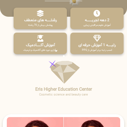
2 دهه تجربـــــــــه
رشتـــــــه های منعطف
آموزش علوم مراقبتی زیبایی
پوشش بیش از 70 رشته
رتبــــــه 1 آموزش حرفه ای
آموزش آکـــــــادمیک
کسب رتبه برتر آموزش از PPQ
برگزاری دوره های آکادمیک و ترمیک
Eris Higher Education Center
Cosmetic science and beauty care