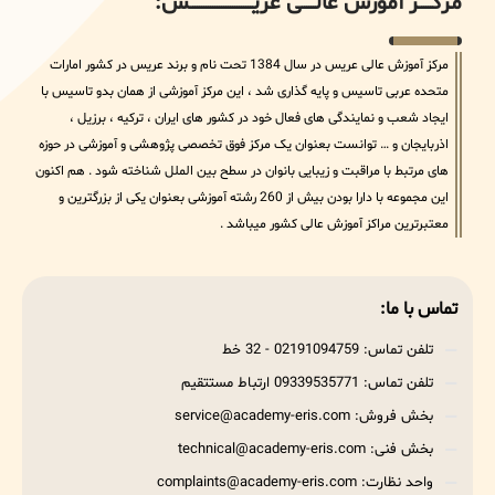
مرکــــــز آموزش عالــــــی عریــــــــــــــــــــــــــــس:
مرکز آموزش عالی عریس در سال 1384 تحت نام و برند عریس در کشور امارات
متحده عربی تاسیس و پایه گذاری شد ، این مرکز آموزشی از همان بدو تاسیس با
ایجاد شعب و نمایندگی های فعال خود در کشور های ایران ، ترکیه ، برزیل ،
اذربایجان و … توانست بعنوان یک مرکز فوق تخصصی پژوهشی و آموزشی در حوزه
های مرتبط با مراقبت و زیبایی بانوان در سطح بین الملل شناخته شود . هم اکنون
این مجموعه با دارا بودن بیش از 260 رشته آموزشی بعنوان یکی از بزرگترین و
معتبرترین مراکز آموزش عالی کشور میباشد .
تماس با ما:
تلفن تماس: 02191094759 - 32 خط
تلفن تماس: 09339535771 ارتباط مستتقیم
بخش فروش: service@academy-eris.com
بخش فنی: technical@academy-eris.com
واحد نظارت: complaints@academy-eris.com