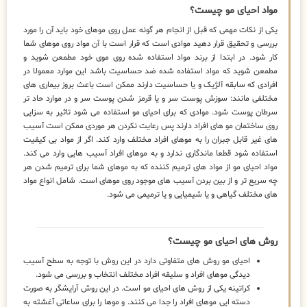
مواد احیای مو چیست؟
یکی از نکات مهمی که قبل از انجام هر گونه عمل روی موهای خود باید آن را مورد
بررسی و تحقیق قرار دهید موادی است که قرار است با آن مواد روی موهای شما
کار شود. در ابتدا از برند مواد استفاده شده روی موی خود مطمعن شوید و
مطمعن شوید که مواد استفاده شده ضد حساسیت باشد این موارد معمولا در
افرادی که سابقه آلژیک و یا حساسیت دارند ممکن است باعث بروز بیماری های
مختلفی مانند: سوزش پوست سر و یا قرمز شدن پوست سر و در موارد حاد تر
سرطان پوست شود. موادی که برای احیای مو استفاده می شود تاثیر به سزایی
روی ساختمان مو های افراد دارند پس رعایت نکردن هر موردی ممکن است آسیب
های غیر قابل جبران را به موهای افراد مختلف وارد کند. اگر از مواد بی کیفیت
استفاده شود قطعا ماندگاری ندارد و به موهای افراد آسیب هایی وارد می کند.
مواد احیای مو از مواد های ترمیم کننده که به موهای شما برای ترمیم شدن هر
چه سریع تر و از بین بردن آسیب های موجود روی موهای است. شامل انواع مواد
های مختلف گیاهی و یا شیمیایی و یا ترمیمی می شود.
روش های احیای مو چیست؟
احیای مو روش های متفاوتی دارد در این روش با توجه به سطح آسیب
دیدگی موهای افراد و سلیقه افراد مختلف انتخاب و بررسی می شود.
کراتینه یکی از روش های احیای مو است. در این روش آرایشگر به صورت
دسته ایی موهای افراد را جدا می کنند. و موها را برای ساعاتی آغشته به