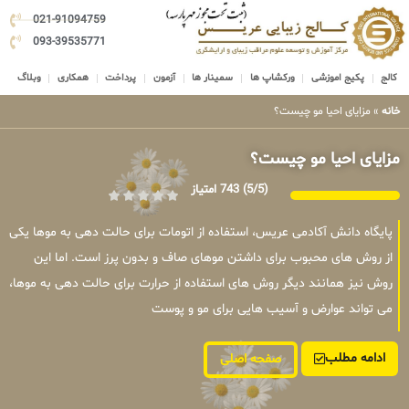
021-91094759
093-39535771
کالج
پکیج اموزشی
ورکشاپ ها
سمینار ها
آزمون
پرداخت
همکاری
وبلاگ
خانه
»
مزایای احیا مو چیست؟
مزایای احیا مو چیست؟
(5/5)
743 امتیاز
پایگاه دانش آکادمی عریس، استفاده از اتومات برای حالت دهی به موها یکی
از روش های محبوب برای داشتن موهای صاف و بدون پرز است. اما این
روش نیز همانند دیگر روش های استفاده از حرارت برای حالت دهی به موها،
می تواند عوارض و آسیب هایی برای مو و پوست
ادامه مطلب
صفحه اصلی