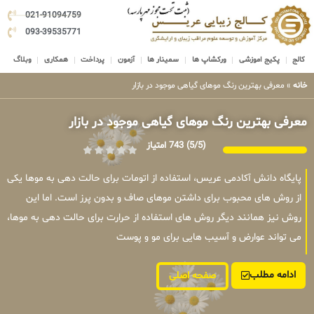
021-91094759
093-39535771
کالج
پکیج اموزشی
ورکشاپ ها
سمینار ها
آزمون
پرداخت
همکاری
وبلاگ
خانه
»
معرفی بهترین رنگ موهای گیاهی موجود در بازار
معرفی بهترین رنگ موهای گیاهی موجود در بازار
(5/5)
743 امتیاز
پایگاه دانش آکادمی عریس، استفاده از اتومات برای حالت دهی به موها یکی
از روش های محبوب برای داشتن موهای صاف و بدون پرز است. اما این
روش نیز همانند دیگر روش های استفاده از حرارت برای حالت دهی به موها،
می تواند عوارض و آسیب هایی برای مو و پوست
ادامه مطلب
صفحه اصلی