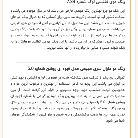
رنگ موی فنتسی لوک شماره 7.34
این رنگ مو جزو بهترین رنگ موهای خارجی می باشد که در بازار موجود می باشد و
ساخت کشور ایتالیا است. و گزینه مناسبی برای کسانی که به دنبال رنگ مو های
خارجی هستند می باشد. این محصول شامل کراتین و آنتی اکسیدان های طبیعی
می باشد. همچنین عصاره روغن ارگان نیز در آن وجود دارد که باعث رنگ پذیری
بهتر مو ها می شود. از دلایل پرطرفدار بودن این رنگ مو، وجود مواد مغذی و
طبیعی و نبود آمونیاک در آن می باشد. با این رنگ مو می توانید موهایتان را به
رنگ بلوند مسی و طلایی در بیاورید و از آنها لذت ببرید.
رنگ مو مارال سری طبیعی مدل قهوه ای روشن شماره 5.0
کمپانی این برند از شرکت های شناخته شده در خصوص لوازم آرایشی و بهداشتی
در ایران می باشد. این برند به خاطر استفاده از بهترین و مرغوب ترین مواد و
همچنین قیمت مناسب مورد توجه بسیاری از افراد قرار گرفته است. از بین
محصولات این کمپانی ما به شما بهترین رنگ موهای گیاهی با شماره قهوه ای
روشن شماره 5.0 را معرفی می کنیم. در این رنگ مو، مواد مغذی و طبیعی مثل
روغن ارگان ،هسته انگور، بادام و ویتامین موجود می باشد. و آمونیاک در آن وجود
ندارد. همه این ها باعث درخشندگي و نرم شدن و جلو گیری از شکنندگی موهای
شما می شود.