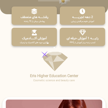
2 دهه تجربـــــــــه
رشتـــــــه های منعطف
آموزش علوم مراقبتی زیبایی
پوشش بیش از 70 رشته
رتبــــــه 1 آموزش حرفه ای
آموزش آکـــــــادمیک
کسب رتبه برتر آموزش از PPQ
برگزاری دوره های آکادمیک و ترمیک
Eris Higher Education Center
Cosmetic science and beauty care