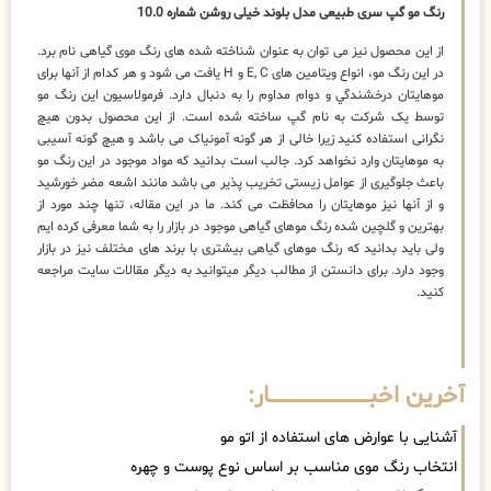
رنگ مو گپ سری طبیعی مدل بلوند خیلی روشن شماره 10.0
از این محصول نیز می توان به عنوان شناخته شده های رنگ موی گیاهی نام برد.
در این رنگ مو، انواع ویتامین های E, C و H یافت می شود و هر کدام از آنها برای
موهایتان درخشندگي و دوام مداوم را به دنبال دارد. فرمولاسیون این رنگ مو
توسط یک شرکت به نام گپ ساخته شده است. از این محصول بدون هیچ
نگرانی استفاده کنید زیرا خالی از هر گونه آمونیاک می باشد و هیچ گونه آسیبی
به موهایتان وارد نخواهد کرد. جالب است بدانید که مواد موجود در این رنگ مو
باعث جلوگیری از عوامل زیستی تخریب پذیر می باشد مانند اشعه مضر خورشید
و از آنها نیز موهایتان را محافظت می کند. ما در این مقاله، تنها چند مورد از
بهترین و گلچین شده رنگ موهای گیاهی موجود در بازار را به شما معرفی کرده ایم
ولی باید بدانید که رنگ موهای گیاهی بیشتری با برند های مختلف نیز در بازار
وجود دارد. برای دانستن از مطالب دیگر میتوانید به دیگر مقالات‌ سایت مراجعه
کنید.
آخرین اخبــــــــــــــــــــــــــــــار:
آشنایی با عوارض های استفاده از اتو مو
انتخاب رنگ موی مناسب بر اساس نوع پوست و چهره