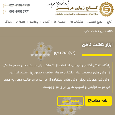
021-91094759
093-39535771
کالج
پکیج اموزشی
ورکشاپ ها
سمینار ها
آزمون
پرداخت
همکاری
وبلاگ
خانه
»
ابزار کاشت ناخن
ابزار کاشت ناخن
(5/5)
743 امتیاز
پایگاه دانش آکادمی عریس، استفاده از اتومات برای حالت دهی به موها یکی
از روش های محبوب برای داشتن موهای صاف و بدون پرز است. اما این
روش نیز همانند دیگر روش های استفاده از حرارت برای حالت دهی به موها،
می تواند عوارض و آسیب هایی برای مو و پوست
ادامه مطلب
صفحه اصلی