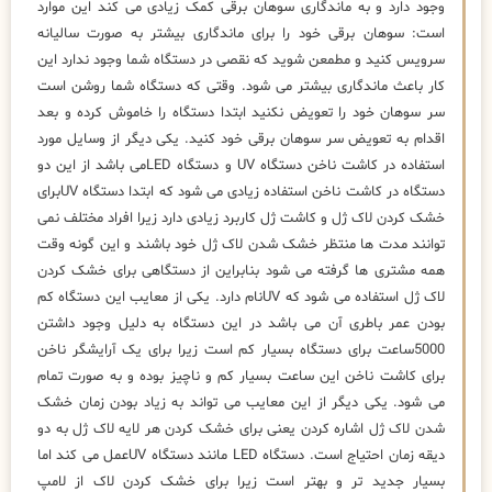
وجود دارد و به ماندگاری سوهان برقی کمک زیادی می کند این موارد
است: سوهان برقی خود را برای ماندگاری بیشتر به صورت سالیانه
سرویس کنید و مطمعن شوید که نقصی در دستگاه شما وجود ندارد این
کار باعث ماندگاری بیشتر می شود. وقتی که دستگاه شما روشن است
سر سوهان خود را تعویض نکنید ابتدا دستگاه را خاموش کرده و بعد
اقدام به تعویض سر سوهان برقی خود کنید. یکی دیگر از وسایل مورد
استفاده در کاشت ناخن دستگاه UV و دستگاه LEDمی باشد از این دو
دستگاه در کاشت ناخن استفاده زیادی می شود که ابتدا دستگاه UVبرای
خشک کردن لاک ژل و کاشت ژل کاربرد زیادی دارد زیرا افراد مختلف نمی
توانند مدت ها منتظر خشک شدن لاک ژل خود باشند و این گونه وقت
همه مشتری ها گرفته می شود بنابراین از دستگاهی برای خشک کردن
لاک ژل استفاده می شود که UVنام دارد. یکی از معایب این دستگاه کم
بودن عمر باطری آن می باشد در این دستگاه به دلیل وجود داشتن
5000ساعت برای دستگاه بسیار کم است زیرا برای یک آرایشگر ناخن
برای کاشت ناخن این ساعت بسیار کم و ناچیز بوده و به صورت تمام
می شود. یکی دیگر از این معایب می تواند به زیاد بودن زمان خشک
شدن لاک ژل اشاره کردن یعنی برای خشک کردن هر لایه لاک ژل به دو
دیقه زمان احتیاج است. دستگاه LED مانند دستگاه UVعمل می کند اما
بسیار جدید تر و بهتر است زیرا برای خشک کردن لاک از لامپ