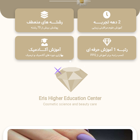
2 دهه تجربـــــــــه
رشتـــــــه های منعطف
آموزش علوم مراقبتی زیبایی
پوشش بیش از 70 رشته
رتبــــــه 1 آموزش حرفه ای
آموزش آکـــــــادمیک
کسب رتبه برتر آموزش از PPQ
برگزاری دوره های آکادمیک و ترمیک
Eris Higher Education Center
Cosmetic science and beauty care