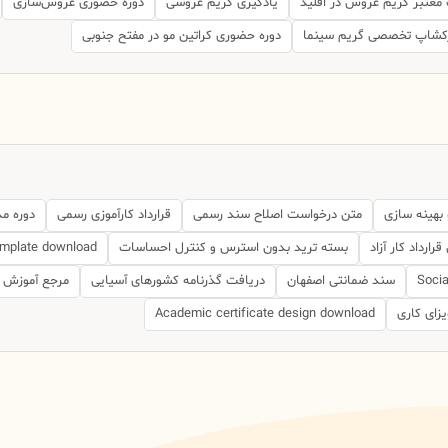
معتبر گریم عروس در اقلید
یادگیری گریم عروسی
دوره حضوری عروس‌سازی
کشاپ تخصصی گریم سینما
دوره حضوری کراتین مو در مفتح جنوبی
بهینه سازی
متن درخواست اصلاح سند رسمی
قرارداد کارآموزی رسمی
دوره م
قرارداد کار آزاد
بسته ترید بدون استرس و کنترل احساسات
emplate download
Socia
سند ضمانتی اصفهان
دریافت گذرنامه کشورهای آسیایی
مرجع آموزش Price Action فارسی
یزای کاری
Academic certificate design download