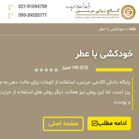
021-91094759
093-39535771
خانه
»
خودکشی با عطر
خودکشی با عطر
(5/5)
743 امتیاز
پایگاه دانش آکادمی عریس، استفاده از اتومات برای حالت دهی به
پرز است. اما این روش نیز همانند دیگر روش های استفاده از حرارت
و پوست
ادامه مطلب
صفحه اصلی