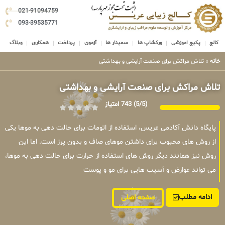
021-91094759
093-39535771
کالج
پکیج اموزشی
ورکشاپ ها
سمینار ها
آزمون
پرداخت
همکاری
وبلاگ
خانه
»
تلاش مراکش برای صنعت آرایشی و بهداشتی
تلاش مراکش برای صنعت آرایشی و بهداشتی
(5/5)
743 امتیاز
پایگاه دانش آکادمی عریس، استفاده از اتومات برای حالت دهی به موها یکی
از روش های محبوب برای داشتن موهای صاف و بدون پرز است. اما این
روش نیز همانند دیگر روش های استفاده از حرارت برای حالت دهی به موها،
می تواند عوارض و آسیب هایی برای مو و پوست
ادامه مطلب
صفحه اصلی