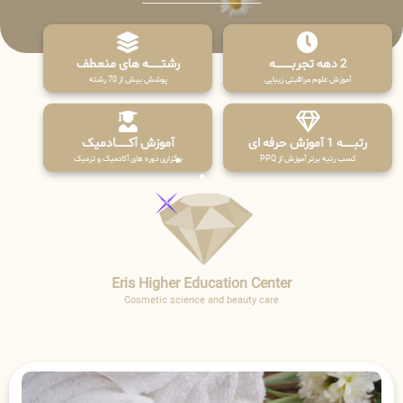
2 دهه تجربـــــــــه
رشتـــــــه های منعطف
آموزش علوم مراقبتی زیبایی
پوشش بیش از 70 رشته
رتبــــــه 1 آموزش حرفه ای
آموزش آکـــــــادمیک
کسب رتبه برتر آموزش از PPQ
برگزاری دوره های آکادمیک و ترمیک
Eris Higher Education Center
Cosmetic science and beauty care