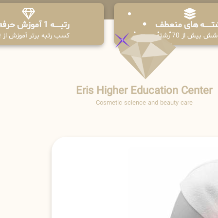
تـــــــه های منعطف
رتبــــــه 1 آموزش حرفه ای
ش بیش از 70 رشته
کسب رتبه برتر آموزش از PPQ
Eris Higher Education Center
Cosmetic science and beauty care