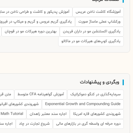
آموزشگاه کاشت ناخن عریس
آموزش پدیکور و کاشت و طراحی ناخن در سار
ورکشاپ عملی ماساژ صورت
یادگیری گریم عروس و گریم و میکاپ در فیروزآ
یادگیری اکستنشن مو در داران فریدن
بهترین دوره هیرکات مو در قوچان
یادگیری کوپ‌های هیرکات مو در ماکائو
وبگردی و پیشنهادات
سرمایه‌گذاری در کنگو دموکراتیک
آموزش گواهینامه CFA متوسط
متن قرا
Exponential Growth and Compounding Guide
شهروندی کشورهای اقیان
شهروندی کشورهای قاره امریکا
اجاره سند معتبر زاهدان
 Math Tutorial
دوره حرفه ای واسطه گری در بازارهای مالی
شروع تجارت در چاد
اجاره سن