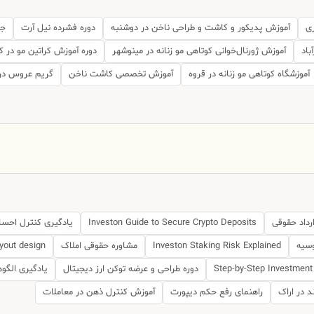
ی
آموزش پدیکور و کاشت و طراحی ناخن در دوشنبه
دوره فشرده نیل آرت
جد
باد
آموزش ژورنال‌خوانی کوتاهی مو زنانه در مینوشهر
دوره آموزش کراتین مو در ک
آموزشگاه کوتاهی مو زنانه در قروه
آموزش تخصصی کاشت ناخن
گریم عروس در
رداد حقوقی
Investon Guide to Secure Crypto Deposits
یادگیری کنترل احساس
وسیه
Investon Staking Risk Explained
مشاوره حقوقی املاک
yout design
Step-by-Step Investment
دوره طراحی و عرضه توکن ارز دیجیتال
یادگیری الگوه
د در اراک
راهنمای رفع حکم دیپورت
آموزش کنترل ذهن در معاملات