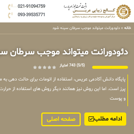
021-91094759
093-39535771
خانه
»
دئودورانت میتواند موجب سرطان سینه شود
دئودورانت میتواند موجب سرطان س
(5/5)
743 امتیاز
پایگاه دانش آکادمی عریس، استفاده از اتومات برای حالت دهی به
پرز است. اما این روش نیز همانند دیگر روش های استفاده از حرارت
و پوست
ادامه مطلب
صفحه اصلی