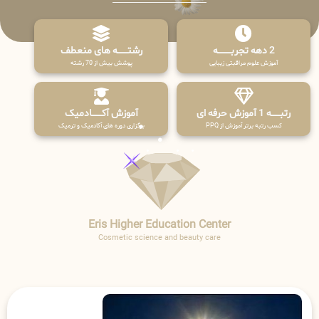
2 دهه تجربـــــــــه
رشتـــــــه های منعطف
آموزش علوم مراقبتی زیبایی
پوشش بیش از 70 رشته
رتبــــــه 1 آموزش حرفه ای
آموزش آکـــــــادمیک
کسب رتبه برتر آموزش از PPQ
برگزاری دوره های آکادمیک و ترمیک
Eris Higher Education Center
Cosmetic science and beauty care