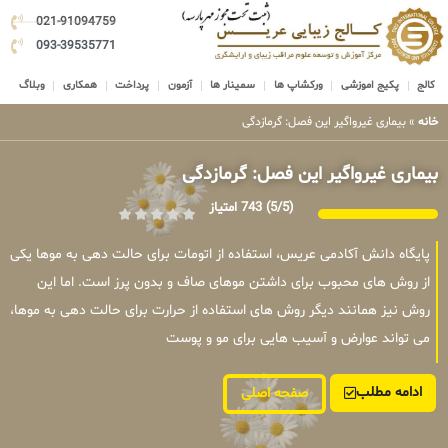
021-91094759
093-39535771
کالج
پکیج اموزشی
ورکشاپ ها
سمینار ها
آزمون
پرداخت
همکاری
وبلاگ
خانه
»
بیماری غیرواگیر این فصل: گرمازدگی
بیماری غیرواگیر این فصل: گرمازدگی
(5/5)
743 امتیاز
پایگاه دانش آکادمی عریس، استفاده از اتومات برای حالت دهی به موها یکی
از روش های محبوب برای داشتن موهای صاف و بدون پرز است. اما این
روش نیز همانند دیگر روش های استفاده از حرارت برای حالت دهی به موها،
می تواند عوارض و آسیب هایی برای مو و پوست
ادامه مطلب
صفحه اصلی