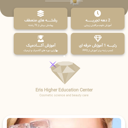
2 دهه تجربـــــــــه
رشتـــــــه های منعطف
آموزش علوم مراقبتی زیبایی
پوشش بیش از 70 رشته
رتبــــــه 1 آموزش حرفه ای
آموزش آکـــــــادمیک
کسب رتبه برتر آموزش از PPQ
برگزاری دوره های آکادمیک و ترمیک
Eris Higher Education Center
Cosmetic science and beauty care