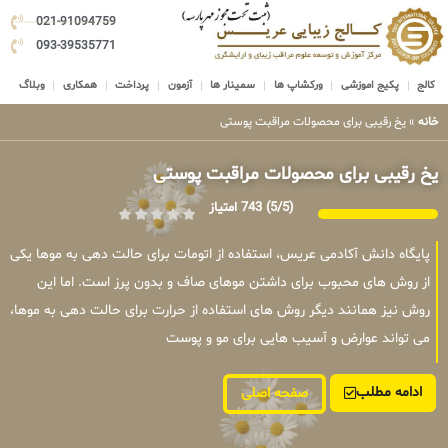
021-91094759
093-39535771
کالج
پکیج اموزشی
ورکشاپ ها
سمینار ها
آزمون
پرداخت
همکاری
وبلاگ
خانه
»
یخ رقیبی برای محصولات مراقبت پوستی
یخ رقیبی برای محصولات مراقبت پوستی
(5/5)
743 امتیاز
پایگاه دانش آکادمی عریس، استفاده از اتومات برای حالت دهی به موها یکی
از روش های محبوب برای داشتن موهای صاف و بدون پرز است. اما این
روش نیز همانند دیگر روش های استفاده از حرارت برای حالت دهی به موها،
می تواند عوارض و آسیب هایی برای مو و پوست
ادامه مطلب
صفحه اصلی