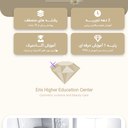
2 دهه تجربـــــــــه
رشتـــــــه های منعطف
آموزش علوم مراقبتی زیبایی
پوشش بیش از 70 رشته
رتبــــــه 1 آموزش حرفه ای
آموزش آکـــــــادمیک
کسب رتبه برتر آموزش از PPQ
برگزاری دوره های آکادمیک و ترمیک
Eris Higher Education Center
Cosmetic science and beauty care