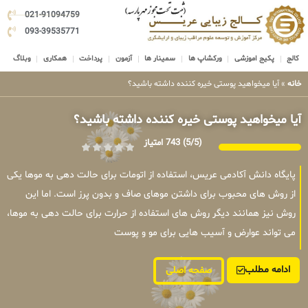
021-91094759
093-39535771
کالج
پکیج اموزشی
ورکشاپ ها
سمینار ها
آزمون
پرداخت
همکاری
وبلاگ
خانه
»
آیا میخواهید پوستی خیره کننده داشته باشید؟
آیا میخواهید پوستی خیره کننده داشته باشید؟
(5/5)
743 امتیاز
پایگاه دانش آکادمی عریس، استفاده از اتومات برای حالت دهی به موها یکی
از روش های محبوب برای داشتن موهای صاف و بدون پرز است. اما این
روش نیز همانند دیگر روش های استفاده از حرارت برای حالت دهی به موها،
می تواند عوارض و آسیب هایی برای مو و پوست
ادامه مطلب
صفحه اصلی