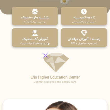
2 دهه تجربـــــــــه
رشتـــــــه های منعطف
آموزش علوم مراقبتی زیبایی
پوشش بیش از 70 رشته
رتبــــــه 1 آموزش حرفه ای
آموزش آکـــــــادمیک
کسب رتبه برتر آموزش از PPQ
برگزاری دوره های آکادمیک و ترمیک
Eris Higher Education Center
Cosmetic science and beauty care