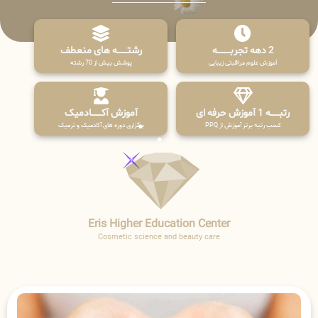
2 دهه تجربـــــــــه
رشتـــــــه های منعطف
آموزش علوم مراقبتی زیبایی
پوشش بیش از 70 رشته
رتبــــــه 1 آموزش حرفه ای
آموزش آکـــــــادمیک
کسب رتبه برتر آموزش از PPQ
برگزاری دوره های آکادمیک و ترمیک
Eris Higher Education Center
Cosmetic science and beauty care