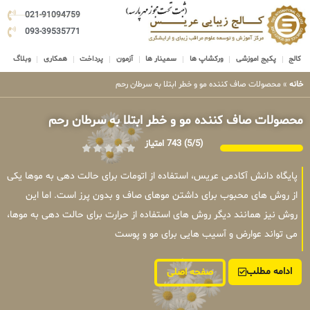
021-91094759
093-39535771
کالج
پکیج اموزشی
ورکشاپ ها
سمینار ها
آزمون
پرداخت
همکاری
وبلاگ
خانه
»
محصولات صاف کننده مو و خطر ابتلا به سرطان رحم
محصولات صاف کننده مو و خطر ابتلا به سرطان رحم
(5/5)
743 امتیاز
پایگاه دانش آکادمی عریس، استفاده از اتومات برای حالت دهی به موها یکی
از روش های محبوب برای داشتن موهای صاف و بدون پرز است. اما این
روش نیز همانند دیگر روش های استفاده از حرارت برای حالت دهی به موها،
می تواند عوارض و آسیب هایی برای مو و پوست
ادامه مطلب
صفحه اصلی