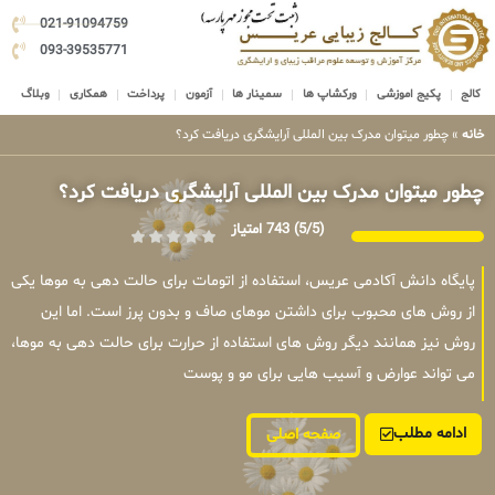
021-91094759
093-39535771
کالج
پکیج اموزشی
ورکشاپ ها
سمینار ها
آزمون
پرداخت
همکاری
وبلاگ
خانه
»
چطور میتوان مدرک بین المللی آرایشگری دریافت کرد؟
چطور میتوان مدرک بین المللی آرایشگری دریافت کرد؟
(5/5)
743 امتیاز
پایگاه دانش آکادمی عریس، استفاده از اتومات برای حالت دهی به موها یکی
از روش های محبوب برای داشتن موهای صاف و بدون پرز است. اما این
روش نیز همانند دیگر روش های استفاده از حرارت برای حالت دهی به موها،
می تواند عوارض و آسیب هایی برای مو و پوست
ادامه مطلب
صفحه اصلی