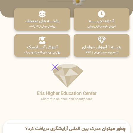
2 دهه تجربـــــــــه
رشتـــــــه های منعطف
آموزش علوم مراقبتی زیبایی
پوشش بیش از 70 رشته
رتبــــــه 1 آموزش حرفه ای
آموزش آکـــــــادمیک
کسب رتبه برتر آموزش از PPQ
برگزاری دوره های آکادمیک و ترمیک
Eris Higher Education Center
Cosmetic science and beauty care
چطور میتوان مدرک بین المللی آرایشگری دریافت کرد؟