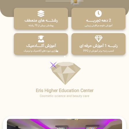
2 دهه تجربـــــــــه
رشتـــــــه های منعطف
آموزش علوم مراقبتی زیبایی
پوشش بیش از 70 رشته
رتبــــــه 1 آموزش حرفه ای
آموزش آکـــــــادمیک
کسب رتبه برتر آموزش از PPQ
برگزاری دوره های آکادمیک و ترمیک
Eris Higher Education Center
Cosmetic science and beauty care