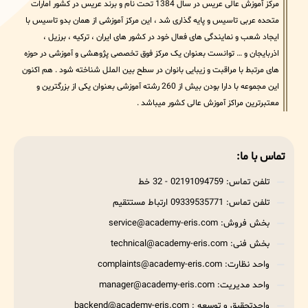
مرکز آموزش عالی عریس در سال 1384 تحت نام و برند عریس در کشور امارات
متحده عربی تاسیس و پایه گذاری شد ، این مرکز آموزشی از همان بدو تاسیس با
ایجاد شعب و نمایندگی های فعال خود در کشور های ایران ، ترکیه ، برزیل ،
اذربایجان و … توانست بعنوان یک مرکز فوق تخصصی پژوهشی و آموزشی در حوزه
های مرتبط با مراقبت و زیبایی بانوان در سطح بین الملل شناخته شود . هم اکنون
این مجموعه با دارا بودن بیش از 260 رشته آموزشی بعنوان یکی از بزرگترین و
معتبرترین مراکز آموزش عالی کشور میباشد .
تماس با ما:
تلفن تماس: 02191094759 - 32 خط
تلفن تماس: 09339535771 ارتباط مستتقیم
بخش فروش: service@academy-eris.com
بخش فنی: technical@academy-eris.com
واحد نظارت: complaints@academy-eris.com
واحد مدیریت: manager@academy-eris.com
واحدتحقیق و توسعه : backend@academy-eris.com