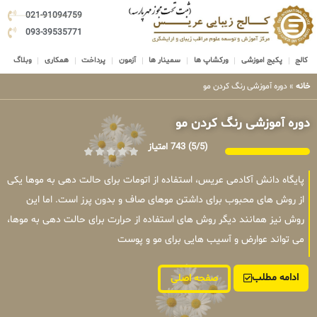
021-91094759
093-39535771
کالج
پکیج اموزشی
ورکشاپ ها
سمینار ها
آزمون
پرداخت
همکاری
وبلاگ
خانه
»
دوره آموزشی رنگ کردن مو
دوره آموزشی رنگ کردن مو
(5/5)
743 امتیاز
پایگاه دانش آکادمی عریس، استفاده از اتومات برای حالت دهی به موها یکی
از روش های محبوب برای داشتن موهای صاف و بدون پرز است. اما این
روش نیز همانند دیگر روش های استفاده از حرارت برای حالت دهی به موها،
می تواند عوارض و آسیب هایی برای مو و پوست
ادامه مطلب
صفحه اصلی