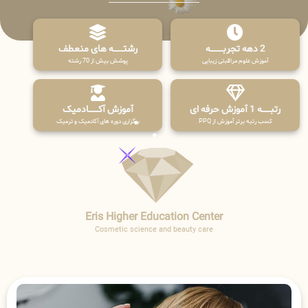
2 دهه تجربـــــــــه
رشتـــــــه های منعطف
آموزش علوم مراقبتی زیبایی
پوشش بیش از 70 رشته
رتبــــــه 1 آموزش حرفه ای
آموزش آکـــــــادمیک
کسب رتبه برتر آموزش از PPQ
برگزاری دوره های آکادمیک و ترمیک
Eris Higher Education Center
Cosmetic science and beauty care