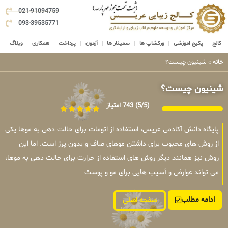
021-91094759
093-39535771
کالج
پکیج اموزشی
ورکشاپ ها
سمینار ها
آزمون
پرداخت
همکاری
وبلاگ
خانه
»
شینیون چیست؟
شینیون چیست؟
(5/5)
743 امتیاز
پایگاه دانش آکادمی عریس، استفاده از اتومات برای حالت دهی به موها یکی
از روش های محبوب برای داشتن موهای صاف و بدون پرز است. اما این
روش نیز همانند دیگر روش های استفاده از حرارت برای حالت دهی به موها،
می تواند عوارض و آسیب هایی برای مو و پوست
ادامه مطلب
صفحه اصلی