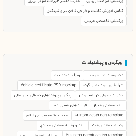
ورکشاپ مراقبت زیبایی
مدرک معتبر هیرکات مو در نی‌ریز
کلاس آموزش کاشت و طراحی ناخن در واشینگتن
ورکشاپ تخصصی عروس
وبگردی و پیشنهادات
دادخواست تخلیه رسمی
ویزا بازدیدکننده
شرایط مهاجرت به اروگوئه
Vehicle certificate PSD mockup
خدمات حقوقی در السالوادور
پیگیری پرونده‌های حقوقی بین‌المللی
سند ضمانتی شیراز
فرصت‌های شغلی کوبا
Custom death cert template
سند و وثیقه ضمانتی ایلام
وثیقه ضمانتی رشت
سند و وثیقه ضمانتی سنندج
Business permit design template
متن اقرارنامه مالی رسمی