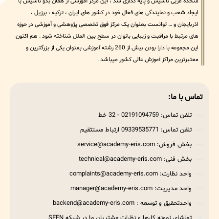
متحده عربی تاسیس و پایه گذاری شد ، این مرکز آموزشی از همان بدو تاسیس با
ایجاد شعب و نمایندگی های فعال خود در کشور های ایران ، ترکیه ، برزیل ،
اذربایجان و … توانست بعنوان یک مرکز فوق تخصصی پژوهشی و آموزشی در حوزه
های مرتبط با مراقبت و زیبایی بانوان در سطح بین الملل شناخته شود . هم اکنون
این مجموعه با دارا بودن بیش از 260 رشته آموزشی بعنوان یکی از بزرگترین و
معتبرترین مراکز آموزش عالی کشور میباشد .
تماس با ما:
تلفن تماس: 02191094759 - 32 خط
تلفن تماس: 09339535771 ارتباط مستتقیم
بخش فروش: service@academy-eris.com
بخش فنی: technical@academy-eris.com
واحد نظارت: complaints@academy-eris.com
واحد مدیریت: manager@academy-eris.com
واحدتحقیق و توسعه : backend@academy-eris.com
تماشای نمونه کارها و نظرات مشتریان ما در شبکه SEEN