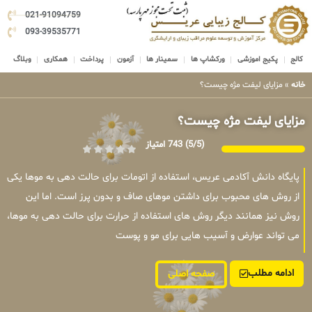
021-91094759
093-39535771
کالج
پکیج اموزشی
ورکشاپ ها
سمینار ها
آزمون
پرداخت
همکاری
وبلاگ
خانه
»
مزایای لیفت مژه چیست؟
مزایای لیفت مژه چیست؟
(5/5)
743 امتیاز
پایگاه دانش آکادمی عریس، استفاده از اتومات برای حالت دهی به موها یکی
از روش های محبوب برای داشتن موهای صاف و بدون پرز است. اما این
روش نیز همانند دیگر روش های استفاده از حرارت برای حالت دهی به موها،
می تواند عوارض و آسیب هایی برای مو و پوست
ادامه مطلب
صفحه اصلی