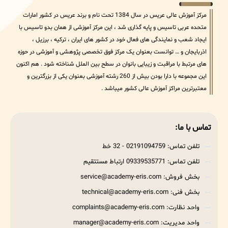
مرکز آموزش عالی عریس در سال 1384 تحت نام و برند عریس در کشور امارات
متحده عربی تاسیس و پایه گذاری شد ، این مرکز آموزشی از همان بدو تاسیس با
ایجاد شعب و نمایندگی های فعال خود در کشور های ایران ، ترکیه ، برزیل ،
اذربایجان و … توانست بعنوان یک مرکز فوق تخصصی پژوهشی و آموزشی در حوزه
های مرتبط با مراقبت و زیبایی بانوان در سطح بین الملل شناخته شود . هم اکنون
این مجموعه با دارا بودن بیش از 260 رشته آموزشی بعنوان یکی از بزرگترین و
معتبرترین مراکز آموزش عالی کشور میباشد .
تماس با ما:
تلفن تماس: 02191094759 - 32 خط
تلفن تماس: 09339535771 ارتباط مستتقیم
بخش فروش: service@academy-eris.com
بخش فنی: technical@academy-eris.com
واحد نظارت: complaints@academy-eris.com
واحد مدیریت: manager@academy-eris.com