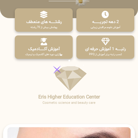
2 دهه تجربـــــــــه
رشتـــــــه های منعطف
آموزش علوم مراقبتی زیبایی
پوشش بیش از 70 رشته
رتبــــــه 1 آموزش حرفه ای
آموزش آکـــــــادمیک
کسب رتبه برتر آموزش از PPQ
برگزاری دوره های آکادمیک و ترمیک
Eris Higher Education Center
Cosmetic science and beauty care