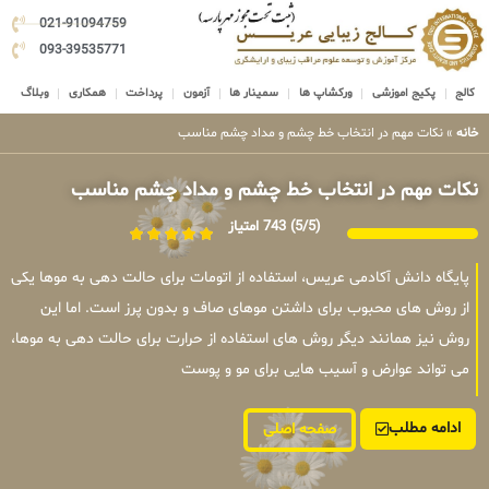
021-91094759
093-39535771
کالج
پکیج اموزشی
ورکشاپ ها
سمینار ها
آزمون
پرداخت
همکاری
وبلاگ
خانه
»
نکات مهم در انتخاب خط چشم و مداد چشم مناسب
نکات مهم در انتخاب خط چشم و مداد چشم مناسب
(5/5)
743 امتیاز
پایگاه دانش آکادمی عریس، استفاده از اتومات برای حالت دهی به موها یکی
از روش های محبوب برای داشتن موهای صاف و بدون پرز است. اما این
روش نیز همانند دیگر روش های استفاده از حرارت برای حالت دهی به موها،
می تواند عوارض و آسیب هایی برای مو و پوست
ادامه مطلب
صفحه اصلی