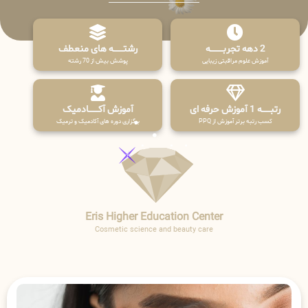
2 دهه تجربـــــــــه
رشتـــــــه های منعطف
آموزش علوم مراقبتی زیبایی
پوشش بیش از 70 رشته
رتبــــــه 1 آموزش حرفه ای
آموزش آکـــــــادمیک
کسب رتبه برتر آموزش از PPQ
برگزاری دوره های آکادمیک و ترمیک
Eris Higher Education Center
Cosmetic science and beauty care