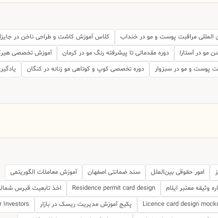
 المللی مراقبت پوست و مو در خنداب
کلاس آموزش کاشت و طراحی ناخن در جایزا
ن مو در آستارا
دوره مقدماتی تا پیشرفته رنگ مو در کرمان
آموزش تخصصی هیرکا
بت پوست و مو در سبزوار
دوره تخصصی کوپ و کوتاهی مو زنانه در کنگان
یادگیر
ز
امور حقوقی بین‌الملل
سند ضمانتی اصفهان
آموزش معاملات الگوریتمی
ره وثیقه معتبر ایلام
Residence permit card design
اخذ تابعیت قبرس شمال
Licence card design mock
پکیج آموزش مدیریت ریسک در بازار
r Investors