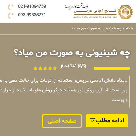
021-91094759
093-39535771
خانه
»
چه شینیونی به صورت من میاد؟
چه شینیونی به صورت من میاد؟
(5/5)
743 امتیاز
پایگاه دانش آکادمی عریس، استفاده از اتومات برای حالت دهی به
پرز است. اما این روش نیز همانند دیگر روش های استفاده از حرارت
و پوست
ادامه مطلب
صفحه اصلی