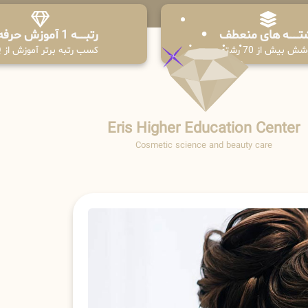
تـــــــه های منعطف
رتبــــــه 1 آموزش حرفه ای
ش بیش از 70 رشته
کسب رتبه برتر آموزش از PPQ
Eris Higher Education Center
Cosmetic science and beauty care