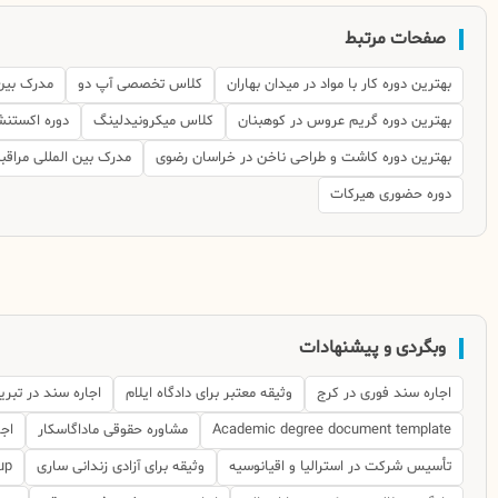
صفحات مرتبط
بهترین دوره کار با مواد در میدان بهاران
کلاس تخصصی آپ دو
مدرک بین
بهترین دوره گریم عروس در کوهبنان
کلاس میکرونیدلینگ
دوره اکستنش
بهترین دوره کاشت و طراحی ناخن در خراسان رضوی
مدرک بین المللی مراق
دوره حضوری هیرکات
وبگردی و پیشنهادات
اجاره سند فوری در کرج
وثیقه معتبر برای دادگاه ایلام
اجاره سند در تبری
Academic degree document template
مشاوره حقوقی ماداگاسکار
اجا
تأسیس شرکت در استرالیا و اقیانوسیه
وثیقه برای آزادی زندانی ساری
up