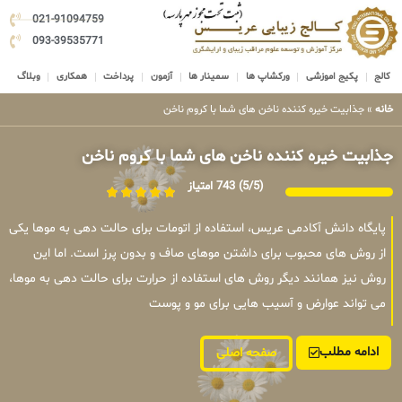
021-91094759
093-39535771
کالج
پکیج اموزشی
ورکشاپ ها
سمینار ها
آزمون
پرداخت
همکاری
وبلاگ
خانه
»
جذابیت خیره کننده ناخن های شما با کروم ناخن
جذابیت خیره کننده ناخن های شما با کروم ناخن
(5/5)
743 امتیاز
پایگاه دانش آکادمی عریس، استفاده از اتومات برای حالت دهی به موها یکی
از روش های محبوب برای داشتن موهای صاف و بدون پرز است. اما این
روش نیز همانند دیگر روش های استفاده از حرارت برای حالت دهی به موها،
می تواند عوارض و آسیب هایی برای مو و پوست
ادامه مطلب
صفحه اصلی