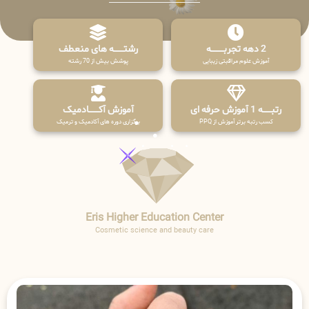
2 دهه تجربـــــــــه
رشتـــــــه های منعطف
آموزش علوم مراقبتی زیبایی
پوشش بیش از 70 رشته
رتبــــــه 1 آموزش حرفه ای
آموزش آکـــــــادمیک
کسب رتبه برتر آموزش از PPQ
برگزاری دوره های آکادمیک و ترمیک
Eris Higher Education Center
Cosmetic science and beauty care