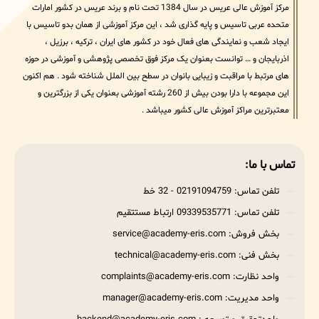
مرکز آموزش عالی عریس در سال 1384 تحت نام و برند عریس در کشور امارات
متحده عربی تاسیس و پایه گذاری شد ، این مرکز آموزشی از همان بدو تاسیس با
ایجاد شعب و نمایندگی های فعال خود در کشور های ایران ، ترکیه ، برزیل ،
اذربایجان و … توانست بعنوان یک مرکز فوق تخصصی پژوهشی و آموزشی در حوزه
های مرتبط با مراقبت و زیبایی بانوان در سطح بین الملل شناخته شود . هم اکنون
این مجموعه با دارا بودن بیش از 260 رشته آموزشی بعنوان یکی از بزرگترین و
معتبرترین مراکز آموزش عالی کشور میباشد .
تماس با ما:
تلفن تماس: 02191094759 - 32 خط
تلفن تماس: 09339535771 ارتباط مستتقیم
بخش فروش: service@academy-eris.com
بخش فنی: technical@academy-eris.com
واحد نظارت: complaints@academy-eris.com
واحد مدیریت: manager@academy-eris.com