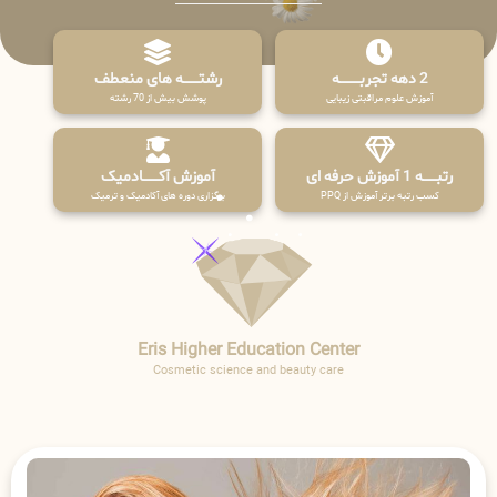
2 دهه تجربـــــــــه
رشتـــــــه های منعطف
آموزش علوم مراقبتی زیبایی
پوشش بیش از 70 رشته
رتبــــــه 1 آموزش حرفه ای
آموزش آکـــــــادمیک
کسب رتبه برتر آموزش از PPQ
برگزاری دوره های آکادمیک و ترمیک
Eris Higher Education Center
Cosmetic science and beauty care