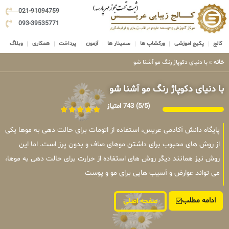
021-91094759
093-39535771
کالج
پکیج اموزشی
ورکشاپ ها
سمینار ها
آزمون
پرداخت
همکاری
وبلاگ
خانه
»
با دنیای دکوپاژ رنگ مو آشنا شو
با دنیای دکوپاژ رنگ مو آشنا شو
(5/5)
743 امتیاز
پایگاه دانش آکادمی عریس، استفاده از اتومات برای حالت دهی به موها یکی
از روش های محبوب برای داشتن موهای صاف و بدون پرز است. اما این
روش نیز همانند دیگر روش های استفاده از حرارت برای حالت دهی به موها،
می تواند عوارض و آسیب هایی برای مو و پوست
ادامه مطلب
صفحه اصلی