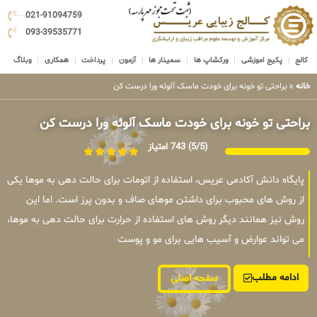
021-91094759
093-39535771
کالج
پکیج اموزشی
ورکشاپ ها
سمینار ها
آزمون
پرداخت
همکاری
وبلاگ
خانه
»
براحتی تو خونه برای خودت ماسک آلوئه ورا درست کن
براحتی تو خونه برای خودت ماسک آلوئه ورا درست کن
(5/5)
743 امتیاز
پایگاه دانش آکادمی عریس، استفاده از اتومات برای حالت دهی به موها یکی
از روش های محبوب برای داشتن موهای صاف و بدون پرز است. اما این
روش نیز همانند دیگر روش های استفاده از حرارت برای حالت دهی به موها،
می تواند عوارض و آسیب هایی برای مو و پوست
ادامه مطلب
صفحه اصلی