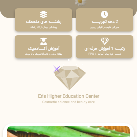
2 دهه تجربـــــــــه
رشتـــــــه های منعطف
آموزش علوم مراقبتی زیبایی
پوشش بیش از 70 رشته
رتبــــــه 1 آموزش حرفه ای
آموزش آکـــــــادمیک
کسب رتبه برتر آموزش از PPQ
برگزاری دوره های آکادمیک و ترمیک
Eris Higher Education Center
Cosmetic science and beauty care