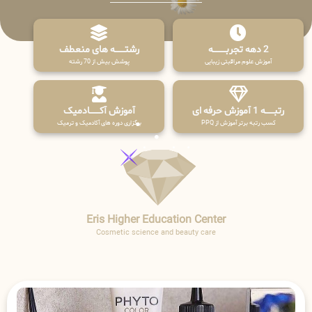
2 دهه تجربـــــــــه
رشتـــــــه های منعطف
آموزش علوم مراقبتی زیبایی
پوشش بیش از 70 رشته
رتبــــــه 1 آموزش حرفه ای
آموزش آکـــــــادمیک
کسب رتبه برتر آموزش از PPQ
برگزاری دوره های آکادمیک و ترمیک
Eris Higher Education Center
Cosmetic science and beauty care