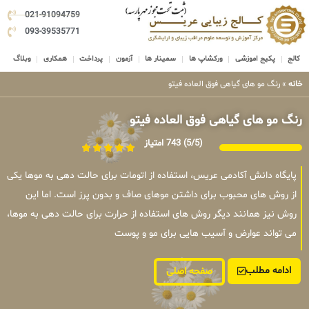
021-91094759
093-39535771
کالج
پکیج اموزشی
ورکشاپ ها
سمینار ها
آزمون
پرداخت
همکاری
وبلاگ
خانه
»
رنگ مو های گیاهی فوق العاده فیتو
رنگ مو های گیاهی فوق العاده فیتو
(5/5)
743 امتیاز
پایگاه دانش آکادمی عریس، استفاده از اتومات برای حالت دهی به موها یکی
از روش های محبوب برای داشتن موهای صاف و بدون پرز است. اما این
روش نیز همانند دیگر روش های استفاده از حرارت برای حالت دهی به موها،
می تواند عوارض و آسیب هایی برای مو و پوست
ادامه مطلب
صفحه اصلی