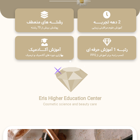
2 دهه تجربـــــــــه
رشتـــــــه های منعطف
آموزش علوم مراقبتی زیبایی
پوشش بیش از 70 رشته
رتبــــــه 1 آموزش حرفه ای
آموزش آکـــــــادمیک
کسب رتبه برتر آموزش از PPQ
برگزاری دوره های آکادمیک و ترمیک
Eris Higher Education Center
Cosmetic science and beauty care