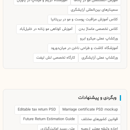
آموزش اکستنشن مو در پاناما
آموزشگاه گریم و میکاپ در یاوران
سمینارهای بین‌المللی آرایشگری
کلاس آموزش مراقبت پوست و مو در بریتانیا
کلاس تخصصی ماساژ بدن
آموزش کوتاهی مو زنانه در خلیل‌آباد
ورکشاپ عملی میکرو ابرو
آموزشگاه کاشت و طراحی ناخن در میان‌دورود
ورکشاپ عملی آرایشگری
کارگاه تخصصی لش لیفت
وبگردی و پیشنهادات
Editable tax return PSD
Marriage certificate PSD mockup
قوانین کشورهای مختلف
Future Return Estimation Guide
اجاره وثیقه معتبر ارومیه
متن رسید امانت‌گذاری