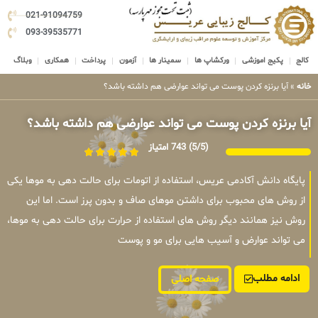
021-91094759
093-39535771
کالج
پکیج اموزشی
ورکشاپ ها
سمینار ها
آزمون
پرداخت
همکاری
وبلاگ
خانه
»
آیا برنزه کردن پوست می تواند عوارضی هم داشته باشد؟
آیا برنزه کردن پوست می تواند عوارضی هم داشته باشد؟
(5/5)
743 امتیاز
پایگاه دانش آکادمی عریس، استفاده از اتومات برای حالت دهی به موها یکی
از روش های محبوب برای داشتن موهای صاف و بدون پرز است. اما این
روش نیز همانند دیگر روش های استفاده از حرارت برای حالت دهی به موها،
می تواند عوارض و آسیب هایی برای مو و پوست
ادامه مطلب
صفحه اصلی