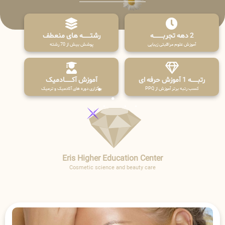
2 دهه تجربـــــــــه
رشتـــــــه های منعطف
آموزش علوم مراقبتی زیبایی
پوشش بیش از 70 رشته
رتبــــــه 1 آموزش حرفه ای
آموزش آکـــــــادمیک
کسب رتبه برتر آموزش از PPQ
برگزاری دوره های آکادمیک و ترمیک
Eris Higher Education Center
Cosmetic science and beauty care