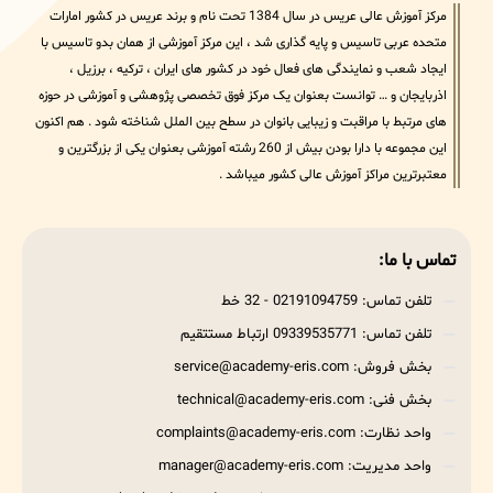
مرکز آموزش عالی عریس در سال 1384 تحت نام و برند عریس در کشور امارات
متحده عربی تاسیس و پایه گذاری شد ، این مرکز آموزشی از همان بدو تاسیس با
ایجاد شعب و نمایندگی های فعال خود در کشور های ایران ، ترکیه ، برزیل ،
اذربایجان و … توانست بعنوان یک مرکز فوق تخصصی پژوهشی و آموزشی در حوزه
های مرتبط با مراقبت و زیبایی بانوان در سطح بین الملل شناخته شود . هم اکنون
این مجموعه با دارا بودن بیش از 260 رشته آموزشی بعنوان یکی از بزرگترین و
معتبرترین مراکز آموزش عالی کشور میباشد .
تماس با ما:
تلفن تماس: 02191094759 - 32 خط
تلفن تماس: 09339535771 ارتباط مستتقیم
بخش فروش: service@academy-eris.com
بخش فنی: technical@academy-eris.com
واحد نظارت: complaints@academy-eris.com
واحد مدیریت: manager@academy-eris.com