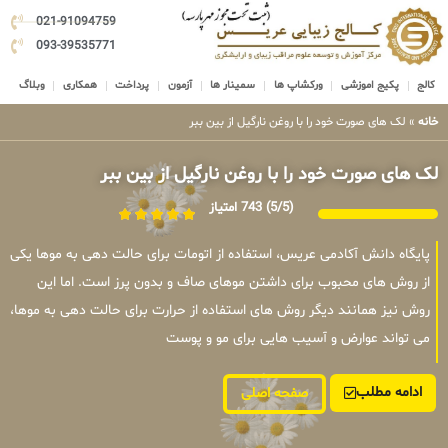
021-91094759
093-39535771
کالج
پکیج اموزشی
ورکشاپ ها
سمینار ها
آزمون
پرداخت
همکاری
وبلاگ
خانه
»
لک های صورت خود را با روغن نارگیل از بین ببر
لک های صورت خود را با روغن نارگیل از بین ببر
(5/5)
743 امتیاز
پایگاه دانش آکادمی عریس، استفاده از اتومات برای حالت دهی به موها یکی
از روش های محبوب برای داشتن موهای صاف و بدون پرز است. اما این
روش نیز همانند دیگر روش های استفاده از حرارت برای حالت دهی به موها،
می تواند عوارض و آسیب هایی برای مو و پوست
ادامه مطلب
صفحه اصلی