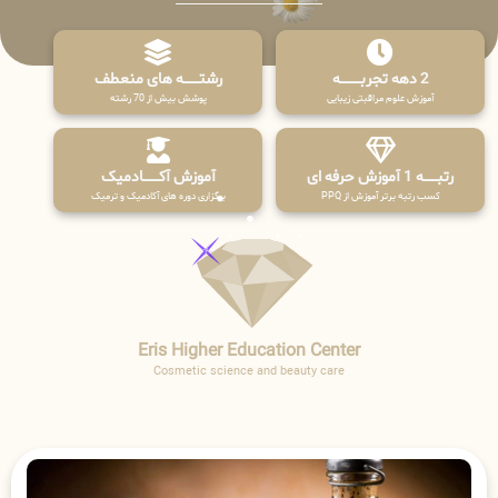
2 دهه تجربـــــــــه
رشتـــــــه های منعطف
آموزش علوم مراقبتی زیبایی
پوشش بیش از 70 رشته
رتبــــــه 1 آموزش حرفه ای
آموزش آکـــــــادمیک
کسب رتبه برتر آموزش از PPQ
برگزاری دوره های آکادمیک و ترمیک
Eris Higher Education Center
Cosmetic science and beauty care