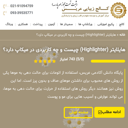
021-91094759
093-39535771
کالج
پکیج اموزشی
ورکشاپ ها
سمینار ها
آزمون
پرداخت
همکاری
وبلاگ
خانه
»
هایلایتر (Highlighter) چیست و چه کاربردی در میکاپ دارد؟
هایلایتر (Highlighter) چیست و چه کاربردی در میکاپ دارد؟
(5/5)
743 امتیاز
پایگاه دانش آکادمی عریس، استفاده از اتومات برای حالت دهی به موها یکی
از روش های محبوب برای داشتن موهای صاف و بدون پرز است. اما این
روش نیز همانند دیگر روش های استفاده از حرارت برای حالت دهی به موها،
می تواند عوارض و آسیب هایی برای مو و پوست
ادامه مطلب
صفحه اصلی