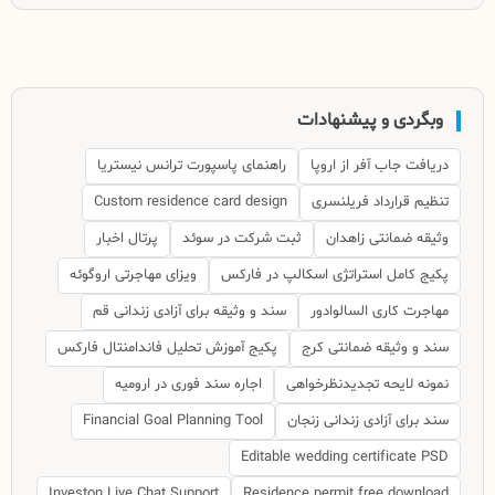
وبگردی و پیشنهادات
دریافت جاب آفر از اروپا
راهنمای پاسپورت ترانس نیستریا
تنظیم قرارداد فریلنسری
Custom residence card design
وثیقه ضمانتی زاهدان
ثبت شرکت در سوئد
پرتال اخبار
پکیج کامل استراتژی اسکالپ در فارکس
ویزای مهاجرتی اروگوئه
مهاجرت کاری السالوادور
سند و وثیقه برای آزادی زندانی قم
سند و وثیقه ضمانتی کرج
پکیج آموزش تحلیل فاندامنتال فارکس
نمونه لایحه تجدیدنظرخواهی
اجاره سند فوری در ارومیه
سند برای آزادی زندانی زنجان
Financial Goal Planning Tool
Editable wedding certificate PSD
Investon Live Chat Support
Residence permit free download