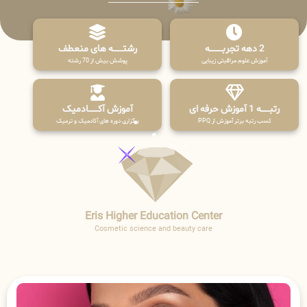
2 دهه تجربـــــــــه
رشتـــــــه های منعطف
آموزش علوم مراقبتی زیبایی
پوشش بیش از 70 رشته
رتبــــــه 1 آموزش حرفه ای
آموزش آکـــــــادمیک
کسب رتبه برتر آموزش از PPQ
برگزاری دوره های آکادمیک و ترمیک
Eris Higher Education Center
Cosmetic science and beauty care