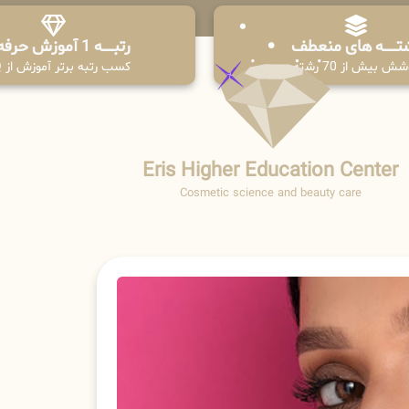
تـــــــه های منعطف
رتبــــــه 1 آموزش حرفه ای
ش بیش از 70 رشته
کسب رتبه برتر آموزش از PPQ
Eris Higher Education Center
Cosmetic science and beauty care