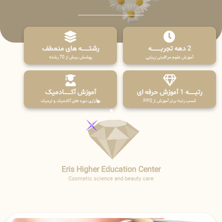
2 دهه تجربـــــــــه
رشتـــــــه های منعطف
آموزش علوم مراقبتی زیبایی
پوشش بیش از 70 رشته
رتبــــــه 1 آموزش حرفه ای
آموزش آکـــــــادمیک
کسب رتبه برتر آموزش از PPQ
برگزاری دوره های آکادمیک و ترمیک
Eris Higher Education Center
Cosmetic science and beauty care