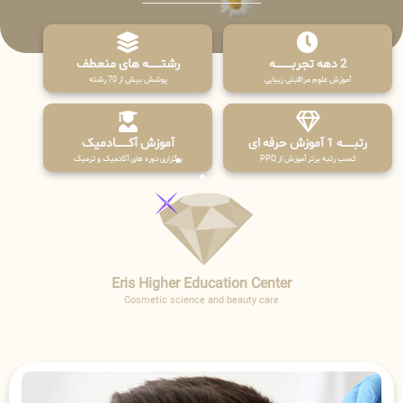
2 دهه تجربـــــــــه
رشتـــــــه های منعطف
آموزش علوم مراقبتی زیبایی
پوشش بیش از 70 رشته
رتبــــــه 1 آموزش حرفه ای
آموزش آکـــــــادمیک
کسب رتبه برتر آموزش از PPQ
برگزاری دوره های آکادمیک و ترمیک
Eris Higher Education Center
Cosmetic science and beauty care