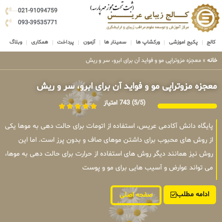
021-91094759
093-39535771
کالج
پکیج اموزشی
ورکشاپ ها
سمینار ها
آزمون
پرداخت
همکاری
وبلاگ
خانه
»
معجزه مزوتراپی مو و فواید آن برای ابرو، سر و ریش
معجزه مزوتراپی مو و فواید آن برای ابرو، سر و ریش
(5/5)
743 امتیاز
پایگاه دانش آکادمی عریس، استفاده از اتومات برای حالت دهی به موها یکی
از روش های محبوب برای داشتن موهای صاف و بدون پرز است. اما این
روش نیز همانند دیگر روش های استفاده از حرارت برای حالت دهی به موها،
می تواند عوارض و آسیب هایی برای مو و پوست
ادامه مطلب
صفحه اصلی