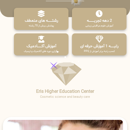
2 دهه تجربـــــــــه
رشتـــــــه های منعطف
آموزش علوم مراقبتی زیبایی
پوشش بیش از 70 رشته
رتبــــــه 1 آموزش حرفه ای
آموزش آکـــــــادمیک
کسب رتبه برتر آموزش از PPQ
برگزاری دوره های آکادمیک و ترمیک
Eris Higher Education Center
Cosmetic science and beauty care