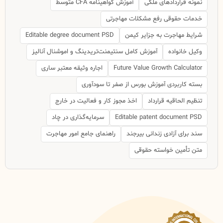
نمونه قراردادهای ملکی
آموزش گواهینامه CFA متوسط
خدمات حقوقی رفع مشکلات مهاجرتی
شرایط مهاجرت به جزایر کیمن
Editable degree document PSD
وکیل خانواده
آموزش کامل سنتیمنت‌تریدینگ و اموشنال آنالیز
Future Value Growth Calculator
اجاره وثیقه معتبر ساری
بسته کاربردی آموزش بورس از صفر تا سودآوری
تنظیم الحاقیه قرارداد
اخذ مجوز کار و فعالیت در خارج
Editable patent document PSD
سرمایه‌گذاری در چاد
سند برای آزادی زندانی بیرجند
راهنمای جامع امور مهاجرت
متن تأمین خواسته حقوقی