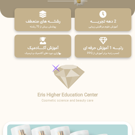
2 دهه تجربـــــــــه
رشتـــــــه های منعطف
آموزش علوم مراقبتی زیبایی
پوشش بیش از 70 رشته
رتبــــــه 1 آموزش حرفه ای
آموزش آکـــــــادمیک
کسب رتبه برتر آموزش از PPQ
برگزاری دوره های آکادمیک و ترمیک
Eris Higher Education Center
Cosmetic science and beauty care