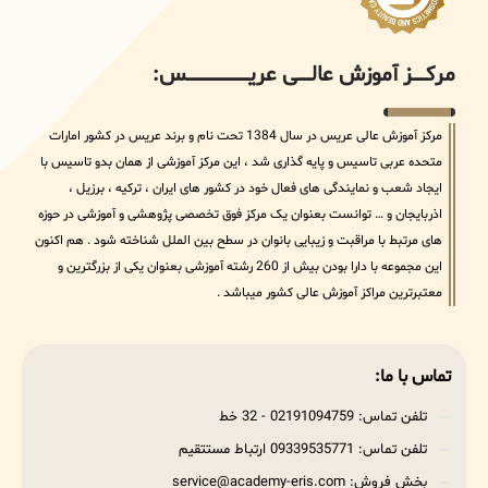
مرکــــــز آموزش عالــــــی عریــــــــــــــــــــــــــــس:
مرکز آموزش عالی عریس در سال 1384 تحت نام و برند عریس در کشور امارات
متحده عربی تاسیس و پایه گذاری شد ، این مرکز آموزشی از همان بدو تاسیس با
ایجاد شعب و نمایندگی های فعال خود در کشور های ایران ، ترکیه ، برزیل ،
اذربایجان و … توانست بعنوان یک مرکز فوق تخصصی پژوهشی و آموزشی در حوزه
های مرتبط با مراقبت و زیبایی بانوان در سطح بین الملل شناخته شود . هم اکنون
این مجموعه با دارا بودن بیش از 260 رشته آموزشی بعنوان یکی از بزرگترین و
معتبرترین مراکز آموزش عالی کشور میباشد .
تماس با ما:
تلفن تماس: 02191094759 - 32 خط
تلفن تماس: 09339535771 ارتباط مستتقیم
بخش فروش: service@academy-eris.com