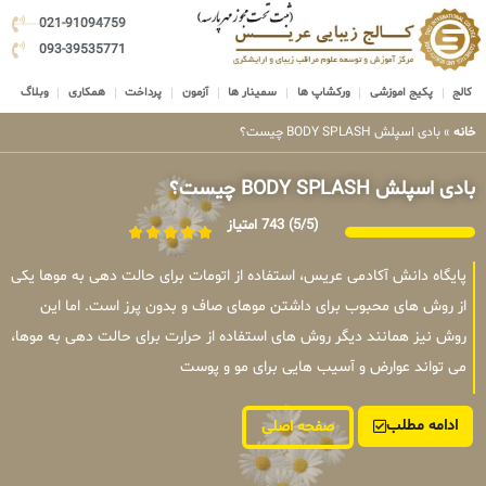
021-91094759
093-39535771
کالج
پکیج اموزشی
ورکشاپ ها
سمینار ها
آزمون
پرداخت
همکاری
وبلاگ
خانه
»
بادی اسپلش BODY SPLASH چیست؟
بادی اسپلش BODY SPLASH چیست؟
(5/5)
743 امتیاز
پایگاه دانش آکادمی عریس، استفاده از اتومات برای حالت دهی به موها یکی
از روش های محبوب برای داشتن موهای صاف و بدون پرز است. اما این
روش نیز همانند دیگر روش های استفاده از حرارت برای حالت دهی به موها،
می تواند عوارض و آسیب هایی برای مو و پوست
ادامه مطلب
صفحه اصلی