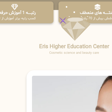
تـــــــه های منعطف
رتبــــــه 1 آموزش حرفه ای
ش بیش از 70 رشته
کسب رتبه برتر آموزش از PPQ
Eris Higher Education Center
Cosmetic science and beauty care