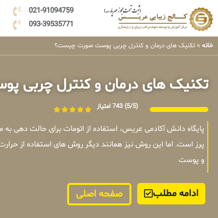
021-91094759
093-39535771
خانه
»
تکنیک های درمان و کنترل چربی پوست صورت چیست؟
تکنیک های درمان و کنترل چربی 
(5/5)
743 امتیاز
پایگاه دانش آکادمی عریس، استفاده از اتومات برای حالت دهی به
پرز است. اما این روش نیز همانند دیگر روش های استفاده از حرارت
و پوست
ادامه مطلب
صفحه اصلی