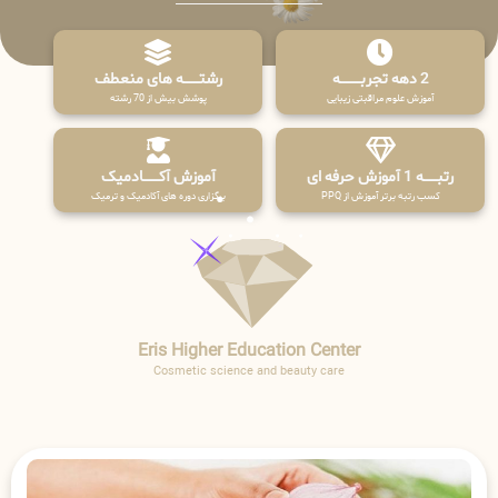
2 دهه تجربـــــــــه
رشتـــــــه های منعطف
آموزش علوم مراقبتی زیبایی
پوشش بیش از 70 رشته
رتبــــــه 1 آموزش حرفه ای
آموزش آکـــــــادمیک
کسب رتبه برتر آموزش از PPQ
برگزاری دوره های آکادمیک و ترمیک
Eris Higher Education Center
Cosmetic science and beauty care