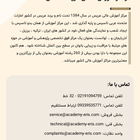
مرکز آموزش عالی عریس در سال 1384 تحت نام و برند عریس در کشور امارات
متحده عربی تاسیس و پایه گذاری شد ، این مرکز آموزشی از همان بدو تاسیس با
ایجاد شعب و نمایندگی های فعال خود در کشور های ایران ، ترکیه ، برزیل ،
اذربایجان و … توانست بعنوان یک مرکز فوق تخصصی پژوهشی و آموزشی در حوزه
های مرتبط با مراقبت و زیبایی بانوان در سطح بین الملل شناخته شود . هم اکنون
این مجموعه با دارا بودن بیش از 260 رشته آموزشی بعنوان یکی از بزرگترین و
معتبرترین مراکز آموزش عالی کشور میباشد .
تماس با ما:
تلفن تماس: 02191094759 - 32 خط
تلفن تماس: 09339535771 ارتباط مستتقیم
بخش فروش: service@academy-eris.com
بخش فنی: technical@academy-eris.com
واحد نظارت: complaints@academy-eris.com