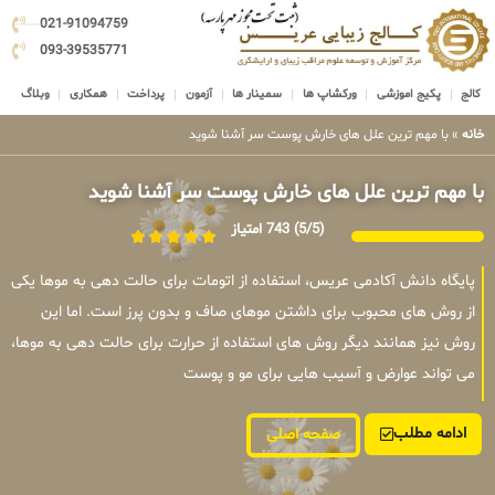
021-91094759
093-39535771
کالج
پکیج اموزشی
ورکشاپ ها
سمینار ها
آزمون
پرداخت
همکاری
وبلاگ
خانه
»
با مهم ترین علل های خارش پوست سر آشنا شوید
با مهم ترین علل های خارش پوست سر آشنا شوید
(5/5)
743 امتیاز
پایگاه دانش آکادمی عریس، استفاده از اتومات برای حالت دهی به موها یکی
از روش های محبوب برای داشتن موهای صاف و بدون پرز است. اما این
روش نیز همانند دیگر روش های استفاده از حرارت برای حالت دهی به موها،
می تواند عوارض و آسیب هایی برای مو و پوست
ادامه مطلب
صفحه اصلی