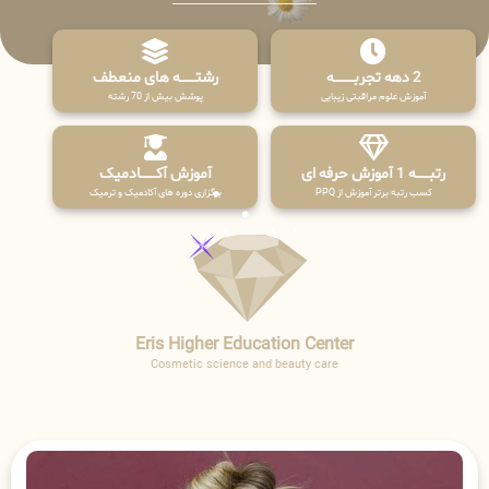
2 دهه تجربـــــــــه
رشتـــــــه های منعطف
آموزش علوم مراقبتی زیبایی
پوشش بیش از 70 رشته
رتبــــــه 1 آموزش حرفه ای
آموزش آکـــــــادمیک
کسب رتبه برتر آموزش از PPQ
برگزاری دوره های آکادمیک و ترمیک
Eris Higher Education Center
Cosmetic science and beauty care