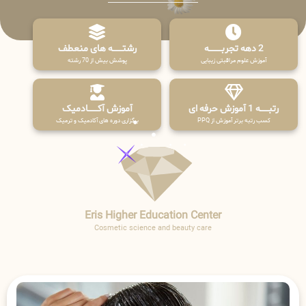
2 دهه تجربـــــــــه
رشتـــــــه های منعطف
آموزش علوم مراقبتی زیبایی
پوشش بیش از 70 رشته
رتبــــــه 1 آموزش حرفه ای
آموزش آکـــــــادمیک
کسب رتبه برتر آموزش از PPQ
برگزاری دوره های آکادمیک و ترمیک
Eris Higher Education Center
Cosmetic science and beauty care