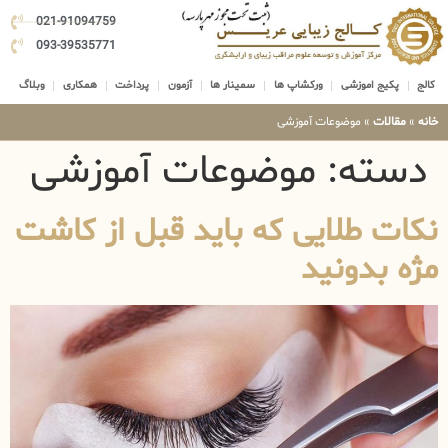
021-91094759
093-39535771
کالج
پکیج اموزشی
ورکشاپ ها
سمینار ها
آزمون
پرداخت
همکاری
وبلاگ
خانه
»
مقالات
»
موضوعات آموزشی
دسته:
موضوعات آموزشی
نکات طلایی که باید قبل از کاشت
مژه بدونید