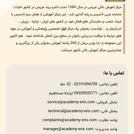
مرکز آموزش عالی عریس در سال 1384 تحت نام و برند عریس در کشور امارات
متحده عربی تاسیس و پایه گذاری شد ، این مرکز آموزشی از همان بدو تاسیس با
ایجاد شعب و نمایندگی های فعال خود در کشور های ایران ، ترکیه ، برزیل ،
اذربایجان و … توانست بعنوان یک مرکز فوق تخصصی پژوهشی و آموزشی در حوزه
های مرتبط با مراقبت و زیبایی بانوان در سطح بین الملل شناخته شود . هم اکنون
این مجموعه با دارا بودن بیش از 260 رشته آموزشی بعنوان یکی از بزرگترین و
معتبرترین مراکز آموزش عالی کشور میباشد .
تماس با ما:
تلفن تماس: 02191094759 - 32 خط
تلفن تماس: 09339535771 ارتباط مستتقیم
بخش فروش: service@academy-eris.com
بخش فنی: technical@academy-eris.com
واحد نظارت: complaints@academy-eris.com
واحد مدیریت: manager@academy-eris.com