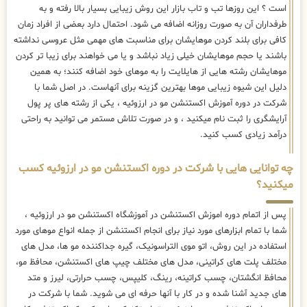
است ؟ این روزها تب و تاب بازار این روش زیبایی بسیار بالا رفته و به
طرفداران آن به صورت روزانه اضافه می شود. احتمال دارد بعضی از افراد زمان
کافی برای بلند کردن موهایشان برای مناسبت های مهمی مثل عروسی نداشته
باشند یا حجم موهایشان خیلی زیاد نباشد و یا می خواهند برای زیبا تر کردن
موهایشان رشته هایی از هایلایت را به موهای خود اضافه کنند؛ به همین
دلیل این شیوه زیبایی موها بهترین گزینه برای آنهاست. در اصل شما با
شرکت در دوره آموزش اکستنشن مو در ارزوئیه ، یکی از رشته های پر پول
آرایشگری را ثبت نام میکنید ، و در صورت تلاش مستمر می توانید به راحتی
درآمد زیادی کسب کنید.
چه توانایی هایی با شرکت در دوره اکستنشن مو در ارزوئیه کسب
میکنید؟
پس از اتمام دوره اموزش اکستنشن در آموزشگاه اکستنشن مو در ارزوئیه ،
شما با تمام ابزارهای مورد نیاز برای انجام اکستنشن از جمله انواع موهای مورد
استفاده در این روش، اتو موی التراسونیک، گیره جداکننده مو ها، مدل های
مختلف پلت های کراتینی، مدل های مختلف چیپ های اکستنشن، محافظ مو،
محافظ انگشتان، چسب کراتینه، رینگ، کلیپس، چسب حرارتی، لیرز و متد
های جدید آشنا شده و در کار با آنها حرفه ای می شوید. شما با شرکت در