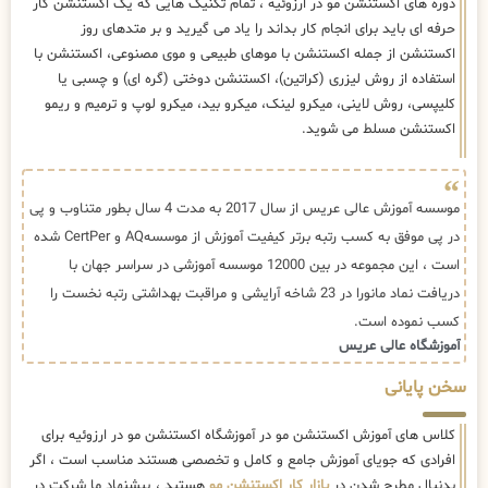
دوره های اکستنشن مو در ارزوئیه ، تمام تکنیک هایی که یک اکستنشن کار
حرفه ای باید برای انجام کار بداند را یاد می گیرید و بر متدهای روز
اکستنشن از جمله اکستنشن با موهای طبیعی و موی مصنوعی، اکستنشن با
استفاده از روش لیزری (کراتین)، اکستنشن دوختی (گره ای) و چسبی یا
کلیپسی، روش لاینی، میکرو لینک، میکرو بید، میکرو لوپ و ترمیم و ریمو
اکستنشن مسلط می شوید.
موسسه آموزش عالی عریس از سال 2017 به مدت 4 سال بطور متناوب و پی
در پی موفق به کسب رتبه برتر کیفیت آموزش از موسسهAQ و CertPer شده
است ، این مجموعه در بین 12000 موسسه آموزشی در سراسر جهان با
دریافت نماد مانورا در 23 شاخه آرایشی و مراقبت بهداشتی رتبه نخست را
کسب نموده است.
آموزشگاه عالی عریس
سخن پایانی
کلاس های آموزش اکستنشن مو در آموزشگاه اکستنشن مو در ارزوئیه برای
افرادی که جویای آموزش جامع و کامل و تخصصی هستند مناسب است ، اگر
بدنبال مطرح شدن در
بازار کار اکستنشن مو
هستید ، پیشنهاد ما شرکت در