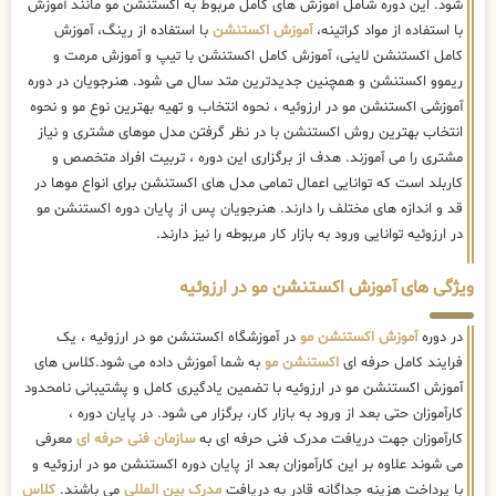
شود. این دوره شامل آموزش های کامل مربوط به اکستنشن مو مانند آموزش
با استفاده از مواد کراتینه،
آموزش اکستنشن
با استفاده از رینگ، آموزش
کامل اکستنشن لاینی، آموزش کامل اکستنشن با تیپ و آموزش مرمت و
ریموو اکستنشن و همچنین جدیدترین متد سال می شود. هنرجویان در دوره
آموزشی اکستنشن مو در ارزوئیه ، نحوه انتخاب و تهیه بهترین نوع مو و نحوه
انتخاب بهترین روش اکستنشن با در نظر گرفتن مدل موهای مشتری و نیاز
مشتری را می آموزند. هدف از برگزاری این دوره ، تربیت افراد متخصص و
کاربلد است که توانایی اعمال تمامی مدل های اکستنشن برای انواع موها در
قد و اندازه های مختلف را دارند. هنرجویان پس از پایان دوره اکستنشن مو
در ارزوئیه توانایی ورود به بازار کار مربوطه را نیز دارند.
ویژگی های آموزش اکستنشن مو در ارزوئیه
در دوره
آموزش اکستنشن مو
در آموزشگاه اکستنشن مو در ارزوئیه ، یک
فرایند کامل حرفه ای
اکستنشن مو
به شما آموزش داده می شود.کلاس های
آموزش اکستنشن مو در ارزوئیه با تضمین یادگیری کامل و پشتیبانی نامحدود
کارآموزان حتی بعد از ورود به بازار کار، برگزار می شود. در پایان دوره ،
کارآموزان جهت دریافت مدرک فنی حرفه ای به
سازمان فنی حرفه ای
معرفی
می شوند علاوه بر این کارآموزان بعد از پایان دوره اکستنشن مو در ارزوئیه و
با پرداخت هزینه جداگانه قادر به دریافت
مدرک بین المللی
می باشند.
کلاس