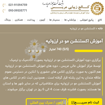
021-91094759
093-39535771
کالج
پکیج اموزشی
ورکشاپ ها
سمینار ها
آزمون
پرداخت
همکاری
وبلاگ
خانه
»
اکستنشن مو در ارزوئیه
آموزش اکستنشن مو در ارزوئیه
(5/5)
743 امتیاز
برگزاری دوره آموزش اکستنشن مو در ارزوئیه بصورت آکادمیک و ترمیک
توسط مرکز آموزش عالی عریس ، دوره های اموزش اکستنشن مو در ارزوئیه
هم اکنون به صورت برگزاری کلاس های حضوری یا آنلاین در دسترس عموم
علاقه مندان به این رشته قرار گرفته است ، همچنین ثبت نام در کلاس های
آموزش اکستنشن مو در ارزوئیه برای متقاضیانی که در سایر شهر ها و استان
ها هستند بصورت فشرده ظرف مدت 4 الی 6 روز در تهران برگزار میشوند .
ثبت نام سریــــــــــــع
آزمون / مدرک بین المللی