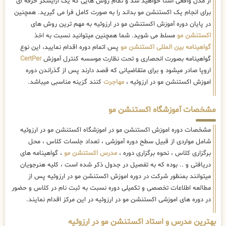
از مدل واقعی آشنا خواهید شد و تمام روش هایی که یک آرایشگر حرفه ای
برای انجام یک اکستنشن مو بداند را به صورت کامل فرا می گیرید. همچنین
در پایان دوره آموزش اکستنشن مو در ارزوئیه به مهم ترین روش های
اکستنشن مو
مسلط می شوید. شما همچنین میتوانید نسبت به اخذ
گواهینامه بین المللی اکستنشن مو
پس اتمام دوره اقدام نمایید، این نوع
گواهینامه بصورت انحصاری و تحت نظارت موسسه کنترل آموزش
CertPer
اروپا صادر میشود و برای متقاضیانی که قصد دارند پس از گذراندن دوره
اموزش اکستنشن مو در ارزوئیه ،
مهاجرت
کنند گزینه مناسبی میباشد.
مشخصات آموزشگاه اکستنشن مو
مشخصات دوره اموزش اکستنشن مو در اموزشگاه اکستنشن مو در ارزوئیه
شامل مواردی از قبیل سطح دوره آموزشی ، تعداد جلسات کلاس ، محل
برگزاری کلاس ، نحوه برگزاری دوره ،
مدرس اکستنشن مو
، گواهینامه های
دریافتی و .. بوده که به تفصیل در جدول ذکر شده است ، کلیه هنرجویان
میتوانند بمنظور شرکت در دوره اموزش اکستنشن مو در ارزوئیه پس از
مطالعه اطلاعات تخصصی و تکمیلی دوره نسبت به ثبت نام در کلاس و حضور
در دوره های اموزشی اکستنشن مو در ارزوئیه در این مرکز اقدام نمایند.
بهترین مدرس و استاد اکستنشن مو در ارزوئیه