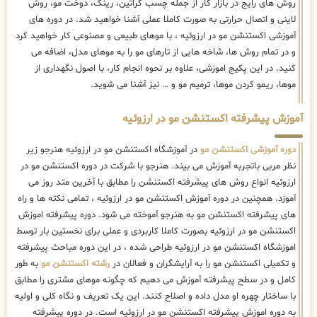
روش های رایج در بازار کار از جمله چسب کراتین، رینگ، دوخت مو، روش
لاینی و اتصال حرارتی به صورت کاملا عملی آشنا خواهید شد. در دوره های
آموزشی اکستنشن مو در ارزوئیه ، با موهای طبیعی و مصنوعی کار خواهید کرد
و در تمام روش ها، شاخه هایی از تارهای مو را به موهای مدل، اضافه می
کنید. در این پکیج اموزشی، علاوه بر نحوه انجام کار، با اصول نگهداری از
موها، ریمو کردن موها، ترمیم مو و … نیز آشنا می شوید.
آموزش پیشرفته اکستنشن مو در ارزوئیه
دوره آموزشی اکستنشن مو
در آموزشگاه اکستنشن مو در ارزوئیه هنرجو زیر
نظر مربی باتجربه آموزش می بیند. هنرجو با شرکت در دوره اکستنشن مو در
ارزوئیه انواع روش های پیشرفته اکستنشن را مطابق با آخرین متد روز می
آموزد. همچنین در دوره آموزش اکستنشن مو در ارزوئیه ، تمامی نکته ها و راه
های پیشرفته اکستنشن مو به هنرجو آموخته می شود. دوره پیشرفته اموزش
اکستنشن مو در ارزوئیه بصورت کاملا کاربردی و عملی برای نخستین بار توسط
اموزشگاه اکستنشن مو در ارزوئیه طراحی شده ، در این دوره مباحث پیشرفته
و تکمیلی اکستنشن مو را به آرایشگران و فعالان در
رشته اکستنشن مو
به طور
کامل و در سطح پیشرفته آموزش می دهیم که چگونه موهای مشتری را مطابق
با ساختار چهره او مدل داده و اصلاح کنند. این یک تعریف و نگاه کلی و اولیه
به دوره اموزش پیشرفته اکستنشن مو در ارزوئیه است. در دوره پیشرفته