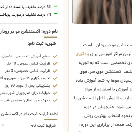
6% درصد تخفیف با استفاده از کد تخفیف 20806
7% درصد تخفیف درصورت پرداخت شهریه با رمزارز
نام دوره: اکستنشن مو در رودا
شهریه ثبت نام:
اکستنشن مو در رودان است.
رین مراکز آموزشی برای
یادگیری
سطح آموزش: تخصصی - تکمیلی - 
های تخصصی است که به تجربه
ظرفیت کلاس عمومی: 10 نفر
ظرفیت کلاس خصوصی: 3 نفر
 مختلف اکستنشن موی سر، موی
نحوه برگزاری کلاس: حضوری و آنل
سیدن موها به شما آموزش داده
پشتیبانی پس از دوره: 90 روز
آموزش با استفاده از مواد
خوابگاه برای هنرجویان شهرستانی:
لاینی، آموزش کامل اکستنشن با
مدرک بین المللی: سازمان فنی حرف
ی شود. هنرجویان در دوره
ادامه فرایند ثبت نام در اکستنشن 
و نحوه انتخاب بهترین روش
د. هدف از برگزاری این دوره ،
شرایط ثبت نام:
کلا