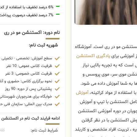
6% درصد تخفیف با استفاده از کد تخفیف 20806
7% درصد تخفیف درصورت پرداخت شهریه با رمزارز
نام دوره: اکستنشن مو در ری
شهریه ثبت نام:
کستنشن مو در ری است. آموزشگاه
ز آموزشی برای
یادگیری اکستنشن
سطح آموزش: تخصصی - تکمیلی - 
ت که به تجربه بالایی نیاز
ظرفیت کلاس عمومی: 10 نفر
ظرفیت کلاس خصوصی: 3 نفر
ستنشن موی سر، موی پروسس و
نحوه برگزاری کلاس: حضوری و آنل
 به شما آموزش داده می شود.
پشتیبانی پس از دوره: 90 روز
استفاده از مواد کراتینه،
آموزش
خوابگاه برای هنرجویان شهرستانی:
کامل اکستنشن با تیپ و آموزش
مدرک بین المللی: سازمان فنی حرف
ویان در دوره آموزشی اکستنشن
ادامه فرایند ثبت نام در اکستنشن م
روش اکستنشن با در نظر گرفتن
ره ، تربیت افراد متخصص و کاربلد
شرایط ثبت نام:
کلا