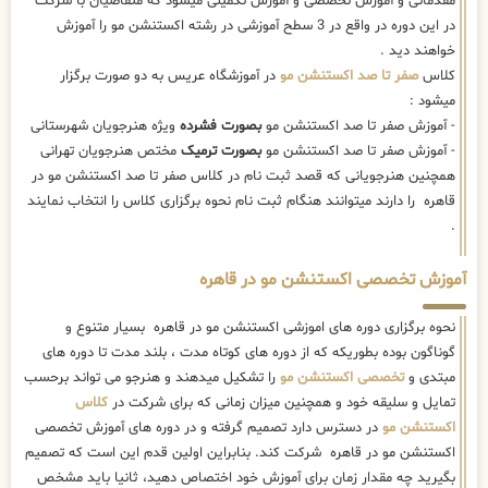
همچنین هنرجویانی که قصد ثبت نام در کلاس صفر تا صد اکستنشن مو در
قاهره را دارند میتوانند هنگام ثبت نام نحوه برگزاری کلاس را انتخاب نمایند
.
آموزش تخصصی اکستنشن مو در قاهره
نحوه برگزاری دوره های اموزشی اکستنشن مو در قاهره بسیار متنوع و
گوناگون بوده بطوریکه که از دوره های کوتاه مدت ، بلند مدت تا دوره های
مبتدی و
تخصصی اکستنشن مو
را تشکیل میدهند و هنرجو می تواند برحسب
تمایل و سلیقه خود و همچنین میزان زمانی که برای شرکت در
کلاس
اکستنشن مو
در دسترس دارد تصمیم گرفته و در دوره های آموزش تخصصی
اکستنشن مو در قاهره شرکت کند. بنابراین اولین قدم این است که تصمیم
بگیرید چه مقدار زمان برای آموزش خود اختصاص دهید، ثانیا باید مشخص
کنید که سطح تخصصی آموزش اکستنشن مو در قاهره جوابگوی نیاز شما
هست یا خیر. زیرا دوره های اموزش اکستنشن مو که در آموزشگاه اکستنشن
مو در قاهره برگزار میشوند بسیار متنوع بوده و در 3 سطح تخصصی ، تکمیلی
، مربیگری برگزار میشوند. در دوره اکستنشن مو در قاهره ، شما بعد از
آشنایی با انواع مدل مو مورد استفاده در اکستنشن، متد های متداول انجام
اکستنشن را با تمام ریزه کاری های آن یاد می گیرید. در این دوره با تمام