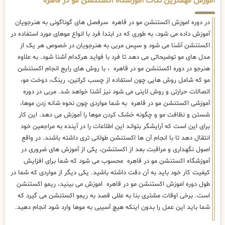
مو که شامل روش هایی چون استفاده از چسب کراتین، رینگ، دوخت مو،
اتصالات حرارتی و روش لاینی می شود نیز آشنا خواهد شد. مربی در دوره
آموزشی اکستنشن مو در قاهره به شما مواردی چون نحوه شانه زدن موها،
شستن و نظافت مو و چگونه خشک کردن موها را آموزش می دهد. این کار
برای این است که آرایشگر بتواند این اطلاعات را در آینده به مراجعین خود
انتقال دهد تا با انجام آن ها اکستنشن طولانی تری داشته باشند. در واقع
اصول نگهداری و مراقبت بعد از اکستنشن، یکی از آموزش های ضروری در
آموزشگاه اکستنشن مو در قاهره محسوب می شود که شما برای افزایش
کیفیت کار خود باید به آن دقت داشته باشید. یکی دیگر از مواردی که شما در
طول دوره اموزش اکستنشن مو در قاهره اموزش می بینید، ریمو اکستنشن
است. برخی اوقات مشتری بنا به عللی قصد به ریمو اکستنشن می گیرد که
شما باید این عمل را بدون اینکه هیچ آسیبی به موها وارد شود انجام دهید.
هزینه و قیمت آموزش اکستنشن مو در قاهره
شهریه دوره های آموزش اکستنشن مو
در اموزشگاه اکستنشن مو در قاهره با
توجه به نوع کلاس خصوصی و نیمه خصوصی یا سطح آموزش می تواند متغیر
باشد. هم اکنون شهریه و هزینه ثبت نام در دوره آموزش اکستنشن مو در
آموزشگاه اکستنشن مو در قاهره با توجه شرایط کلاس از 6.000.000 تومان تا