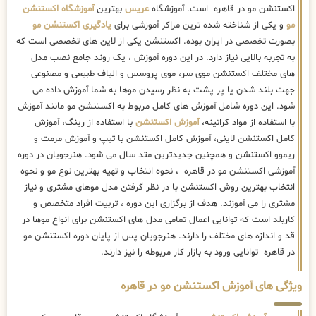
شود. این دوره شامل آموزش های کامل مربوط به اکستنشن مو مانند آموزش
با استفاده از مواد کراتینه،
آموزش اکستنشن
با استفاده از رینگ، آموزش
کامل اکستنشن لاینی، آموزش کامل اکستنشن با تیپ و آموزش مرمت و
ریموو اکستنشن و همچنین جدیدترین متد سال می شود. هنرجویان در دوره
آموزشی اکستنشن مو در قاهره ، نحوه انتخاب و تهیه بهترین نوع مو و نحوه
انتخاب بهترین روش اکستنشن با در نظر گرفتن مدل موهای مشتری و نیاز
مشتری را می آموزند. هدف از برگزاری این دوره ، تربیت افراد متخصص و
کاربلد است که توانایی اعمال تمامی مدل های اکستنشن برای انواع موها در
قد و اندازه های مختلف را دارند. هنرجویان پس از پایان دوره اکستنشن مو
در قاهره توانایی ورود به بازار کار مربوطه را نیز دارند.
ویژگی های آموزش اکستنشن مو در قاهره
در دوره
آموزش اکستنشن مو
در آموزشگاه اکستنشن مو در قاهره ، یک
فرایند کامل حرفه ای
اکستنشن مو
به شما آموزش داده می شود.کلاس های
آموزش اکستنشن مو در قاهره با تضمین یادگیری کامل و پشتیبانی نامحدود
کارآموزان حتی بعد از ورود به بازار کار، برگزار می شود. در پایان دوره ،
کارآموزان جهت دریافت مدرک فنی حرفه ای به
سازمان فنی حرفه ای
معرفی
می شوند علاوه بر این کارآموزان بعد از پایان دوره اکستنشن مو در قاهره و
با پرداخت هزینه جداگانه قادر به دریافت
مدرک بین المللی
می باشند.
کلاس