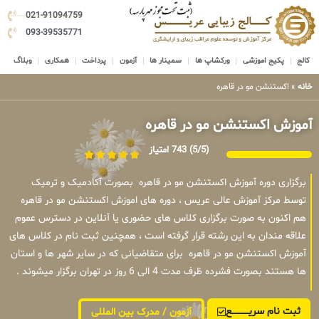
021-91094759
093-39535771
کالج
پکیج اموزشی
ورکشاپ ها
سمینار ها
آزمون
پرداخت
همکاری
وبلاگ
خانه
»
اکستنشن مو در قاهره
آموزش اکستنشن مو در قاهره
(5/5)
743 امتیاز
برگزاری دوره آموزش اکستنشن مو در قاهره بصورت آکادمیک و ترمیک
توسط مرکز آموزش عالی عریس ، دوره های اموزش اکستنشن مو در قاهره
هم اکنون به صورت برگزاری کلاس های حضوری یا آنلاین در دسترس عموم
علاقه مندان به این رشته قرار گرفته است ، همچنین ثبت نام در کلاس های
آموزش اکستنشن مو در قاهره برای متقاضیانی که در سایر شهر ها و استان
ها هستند بصورت فشرده ظرف مدت 4 الی 6 روز در تهران برگزار میشوند .
ثبت نام سریــــــــــــع
آزمون / مدرک بین المللی