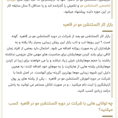
است ؟ این روزها تب و تاب بازار این روش زیبایی بسیار بالا رفته و به
طرفداران آن به صورت روزانه اضافه می شود. احتمال دارد بعضی از افراد زمان
کافی برای بلند کردن موهایشان برای مناسبت های مهمی مثل عروسی نداشته
باشند یا حجم موهایشان خیلی زیاد نباشد و یا می خواهند برای زیبا تر کردن
موهایشان رشته هایی از هایلایت را به موهای خود اضافه کنند؛ به همین
دلیل این شیوه زیبایی موها بهترین گزینه برای آنهاست. در اصل شما با
شرکت در دوره آموزش اکستنشن مو در قاهره ، یکی از رشته های پر پول
آرایشگری را ثبت نام میکنید ، و در صورت تلاش مستمر می توانید به راحتی
درآمد زیادی کسب کنید.
چه توانایی هایی با شرکت در دوره اکستنشن مو در قاهره کسب
میکنید؟
پس از اتمام دوره اموزش اکستنشن در آموزشگاه اکستنشن مو در قاهره ،
شما با تمام ابزارهای مورد نیاز برای انجام اکستنشن از جمله انواع موهای مورد
استفاده در این روش، اتو موی التراسونیک، گیره جداکننده مو ها، مدل های
مختلف پلت های کراتینی، مدل های مختلف چیپ های اکستنشن، محافظ مو،
محافظ انگشتان، چسب کراتینه، رینگ، کلیپس، چسب حرارتی، لیرز و متد
های جدید آشنا شده و در کار با آنها حرفه ای می شوید. شما با شرکت در