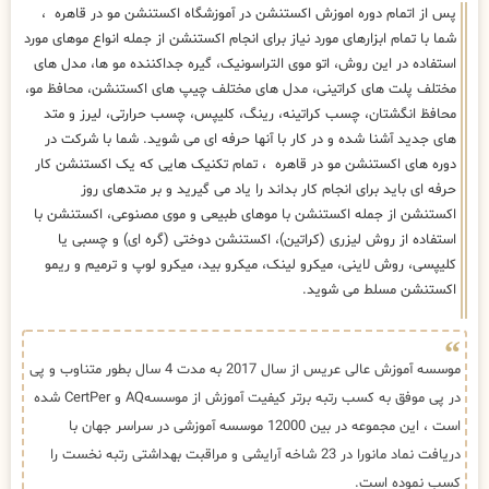
دوره های اکستنشن مو در قاهره ، تمام تکنیک هایی که یک اکستنشن کار
حرفه ای باید برای انجام کار بداند را یاد می گیرید و بر متدهای روز
اکستنشن از جمله اکستنشن با موهای طبیعی و موی مصنوعی، اکستنشن با
استفاده از روش لیزری (کراتین)، اکستنشن دوختی (گره ای) و چسبی یا
کلیپسی، روش لاینی، میکرو لینک، میکرو بید، میکرو لوپ و ترمیم و ریمو
اکستنشن مسلط می شوید.
موسسه آموزش عالی عریس از سال 2017 به مدت 4 سال بطور متناوب و پی
در پی موفق به کسب رتبه برتر کیفیت آموزش از موسسهAQ و CertPer شده
است ، این مجموعه در بین 12000 موسسه آموزشی در سراسر جهان با
دریافت نماد مانورا در 23 شاخه آرایشی و مراقبت بهداشتی رتبه نخست را
کسب نموده است.
آموزشگاه عالی عریس
سخن پایانی
کلاس های آموزش اکستنشن مو در آموزشگاه اکستنشن مو در قاهره برای
افرادی که جویای آموزش جامع و کامل و تخصصی هستند مناسب است ، اگر
بدنبال مطرح شدن در
بازار کار اکستنشن مو
هستید ، پیشنهاد ما شرکت در