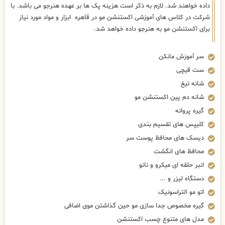
شانه تیغ
شانه دم پین اکستنشن مو
گیره پروانه
کلیپس های تقسیم بندی
دیسک های محافظ پوست سر
محافظ های انگشت
انبر حلقه ای میکرو و نانو
دستگاه لیزر و ...
اتو مو التراسونیک
گیره مخصوص جدا سازی مو حین گذاشتن موی اضافی
مدل های متنوع چسب اکستنشن
محافظ موی اکستنشن
حلقه میکرو و نانو
ابزار threader
سوزن و نخ بافی
آهن کانکتور حرارتی فیوژن