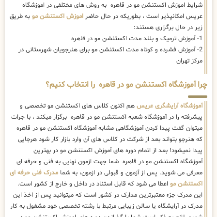
چرا آموزشگاه اکستنشن مو در قاهره را انتخاب کنیم؟
آموزشگاه آرایشگری عریس
هم اکنون کلاس های اکستنشن مو تخصصی و
پیشرفته را در آموزشگاه شعبه اکستنشن مو در قاهره برگزار میکند ، با جرات
میتوان گفت پیدا کردن آموزشگاهی مشابه آموزشگاه اکستنشن مو در قاهره
که هنرجو بتواند بعد از شرکت در کلاس های آن وارد بازار کار شود هرجایی
پیدا نمیشود! بعد از اتمام دوره های آموزش اکستنشن مو در بهترین
آموزشگاه اکستنشن مو در قاهره شما جهت ازمون نهایی به فنی و حرفه ای
معرفی می شوید. پس از آزمون و قبولی در ازمون، به شما
مدرک فنی حرفه ای
اکستنشن مو
اعطا می شود که قابل استناد در داخل و خارج از کشور است.
این مدرک جزء معتبرترین مدارک در کشور است که میتوانید پس از اخذ این
مدرک در آرایشگاه یا سالن زیبایی مرتبط با رشته تخصصی خود مشغول به کار
شوید. لازم به ذکر است شما با گذراندن دوره های اموزش اکستنشن مو در
قاهره می توانید آمادگی کامل برای ورود به بازار کار را کسب کنید.
جدیدترین و بروزترین متد اکستنشن مو در قاهره
یکی از رشته های
آموزش آرایشگری
در اموزشگاه اکستنشن مو در قاهره ،
آموزش اکستنشن مو است. بسیاری از خانم ها به رشته اکستنشن مو بسیار