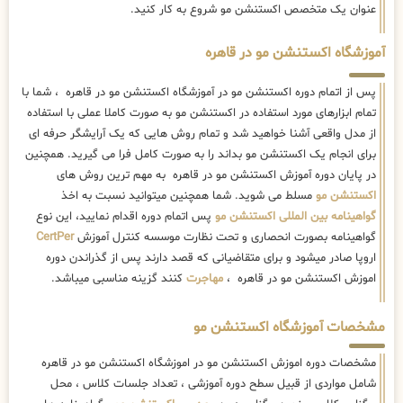
از مدل واقعی آشنا خواهید شد و تمام روش هایی که یک آرایشگر حرفه ای
برای انجام یک اکستنشن مو بداند را به صورت کامل فرا می گیرید. همچنین
در پایان دوره آموزش اکستنشن مو در قاهره به مهم ترین روش های
اکستنشن مو
مسلط می شوید. شما همچنین میتوانید نسبت به اخذ
گواهینامه بین المللی اکستنشن مو
پس اتمام دوره اقدام نمایید، این نوع
گواهینامه بصورت انحصاری و تحت نظارت موسسه کنترل آموزش
CertPer
اروپا صادر میشود و برای متقاضیانی که قصد دارند پس از گذراندن دوره
اموزش اکستنشن مو در قاهره ،
مهاجرت
کنند گزینه مناسبی میباشد.
مشخصات آموزشگاه اکستنشن مو
مشخصات دوره اموزش اکستنشن مو در اموزشگاه اکستنشن مو در قاهره
شامل مواردی از قبیل سطح دوره آموزشی ، تعداد جلسات کلاس ، محل
برگزاری کلاس ، نحوه برگزاری دوره ،
مدرس اکستنشن مو
، گواهینامه های
دریافتی و .. بوده که به تفصیل در جدول ذکر شده است ، کلیه هنرجویان
میتوانند بمنظور شرکت در دوره اموزش اکستنشن مو در قاهره پس از
مطالعه اطلاعات تخصصی و تکمیلی دوره نسبت به ثبت نام در کلاس و حضور
در دوره های اموزشی اکستنشن مو در قاهره در این مرکز اقدام نمایند.
بهترین مدرس و استاد اکستنشن مو در قاهره