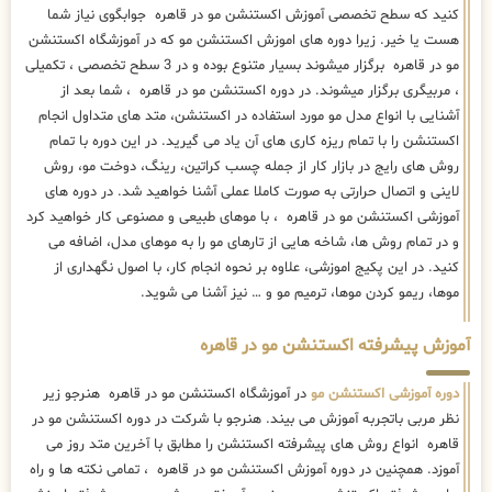
روش های رایج در بازار کار از جمله چسب کراتین، رینگ، دوخت مو، روش
لاینی و اتصال حرارتی به صورت کاملا عملی آشنا خواهید شد. در دوره های
آموزشی اکستنشن مو در قاهره ، با موهای طبیعی و مصنوعی کار خواهید کرد
و در تمام روش ها، شاخه هایی از تارهای مو را به موهای مدل، اضافه می
کنید. در این پکیج اموزشی، علاوه بر نحوه انجام کار، با اصول نگهداری از
موها، ریمو کردن موها، ترمیم مو و … نیز آشنا می شوید.
آموزش پیشرفته اکستنشن مو در قاهره
دوره آموزشی اکستنشن مو
در آموزشگاه اکستنشن مو در قاهره هنرجو زیر
نظر مربی باتجربه آموزش می بیند. هنرجو با شرکت در دوره اکستنشن مو در
قاهره انواع روش های پیشرفته اکستنشن را مطابق با آخرین متد روز می
آموزد. همچنین در دوره آموزش اکستنشن مو در قاهره ، تمامی نکته ها و راه
های پیشرفته اکستنشن مو به هنرجو آموخته می شود. دوره پیشرفته اموزش
اکستنشن مو در قاهره بصورت کاملا کاربردی و عملی برای نخستین بار توسط
اموزشگاه اکستنشن مو در قاهره طراحی شده ، در این دوره مباحث پیشرفته
و تکمیلی اکستنشن مو را به آرایشگران و فعالان در
رشته اکستنشن مو
به طور
کامل و در سطح پیشرفته آموزش می دهیم که چگونه موهای مشتری را مطابق
با ساختار چهره او مدل داده و اصلاح کنند. این یک تعریف و نگاه کلی و اولیه
به دوره اموزش پیشرفته اکستنشن مو در قاهره است. در دوره پیشرفته