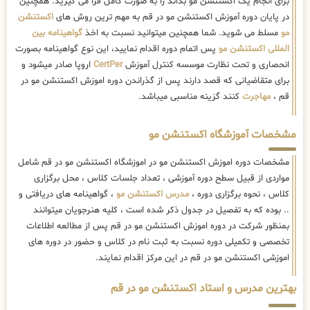
برای انجام یک اکستنشن مو بداند را به صورت کامل فرا می گیرید. همچنین
در پایان دوره آموزش اکستنشن مو در قم به مهم ترین روش های
اکستنشن
مو
مسلط می شوید. شما همچنین میتوانید نسبت به اخذ
گواهینامه بین
المللی اکستنشن مو
پس اتمام دوره اقدام نمایید، این نوع گواهینامه بصورت
انحصاری و تحت نظارت موسسه کنترل آموزش
CertPer
اروپا صادر میشود و
برای متقاضیانی که قصد دارند پس از گذراندن دوره اموزش اکستنشن مو در
قم ،
مهاجرت
کنند گزینه مناسبی میباشد.
مشخصات آموزشگاه اکستنشن مو
مشخصات دوره اموزش اکستنشن مو در اموزشگاه اکستنشن مو در قم شامل
مواردی از قبیل سطح دوره آموزشی ، تعداد جلسات کلاس ، محل برگزاری
کلاس ، نحوه برگزاری دوره ،
مدرس اکستنشن مو
، گواهینامه های دریافتی و
.. بوده که به تفصیل در جدول ذکر شده است ، کلیه هنرجویان میتوانند
بمنظور شرکت در دوره اموزش اکستنشن مو در قم پس از مطالعه اطلاعات
تخصصی و تکمیلی دوره نسبت به ثبت نام در کلاس و حضور در دوره های
اموزشی اکستنشن مو در قم در این مرکز اقدام نمایند.
بهترین مدرس و استاد اکستنشن مو در قم