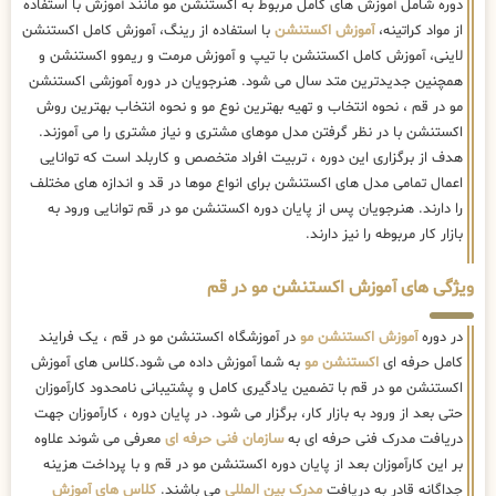
دوره شامل آموزش های کامل مربوط به اکستنشن مو مانند آموزش با استفاده
از مواد کراتینه،
آموزش اکستنشن
با استفاده از رینگ، آموزش کامل اکستنشن
لاینی، آموزش کامل اکستنشن با تیپ و آموزش مرمت و ریموو اکستنشن و
همچنین جدیدترین متد سال می شود. هنرجویان در دوره آموزشی اکستنشن
مو در قم ، نحوه انتخاب و تهیه بهترین نوع مو و نحوه انتخاب بهترین روش
اکستنشن با در نظر گرفتن مدل موهای مشتری و نیاز مشتری را می آموزند.
هدف از برگزاری این دوره ، تربیت افراد متخصص و کاربلد است که توانایی
اعمال تمامی مدل های اکستنشن برای انواع موها در قد و اندازه های مختلف
را دارند. هنرجویان پس از پایان دوره اکستنشن مو در قم توانایی ورود به
بازار کار مربوطه را نیز دارند.
ویژگی های آموزش اکستنشن مو در قم
در دوره
آموزش اکستنشن مو
در آموزشگاه اکستنشن مو در قم ، یک فرایند
کامل حرفه ای
اکستنشن مو
به شما آموزش داده می شود.کلاس های آموزش
اکستنشن مو در قم با تضمین یادگیری کامل و پشتیبانی نامحدود کارآموزان
حتی بعد از ورود به بازار کار، برگزار می شود. در پایان دوره ، کارآموزان جهت
دریافت مدرک فنی حرفه ای به
سازمان فنی حرفه ای
معرفی می شوند علاوه
بر این کارآموزان بعد از پایان دوره اکستنشن مو در قم و با پرداخت هزینه
جداگانه قادر به دریافت
مدرک بین المللی
می باشند.
کلاس های آموزش