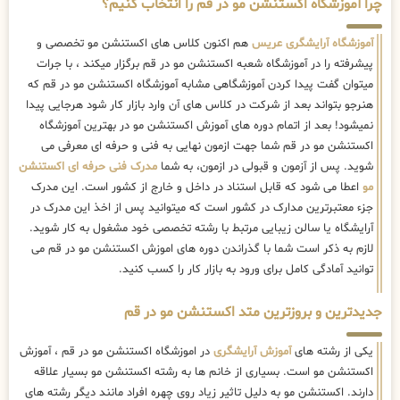
چرا آموزشگاه اکستنشن مو در قم را انتخاب کنیم؟
آموزشگاه آرایشگری عریس
هم اکنون کلاس های اکستنشن مو تخصصی و
پیشرفته را در آموزشگاه شعبه اکستنشن مو در قم برگزار میکند ، با جرات
میتوان گفت پیدا کردن آموزشگاهی مشابه آموزشگاه اکستنشن مو در قم که
هنرجو بتواند بعد از شرکت در کلاس های آن وارد بازار کار شود هرجایی پیدا
نمیشود! بعد از اتمام دوره های آموزش اکستنشن مو در بهترین آموزشگاه
اکستنشن مو در قم شما جهت ازمون نهایی به فنی و حرفه ای معرفی می
شوید. پس از آزمون و قبولی در ازمون، به شما
مدرک فنی حرفه ای اکستنشن
مو
اعطا می شود که قابل استناد در داخل و خارج از کشور است. این مدرک
جزء معتبرترین مدارک در کشور است که میتوانید پس از اخذ این مدرک در
آرایشگاه یا سالن زیبایی مرتبط با رشته تخصصی خود مشغول به کار شوید.
لازم به ذکر است شما با گذراندن دوره های اموزش اکستنشن مو در قم می
توانید آمادگی کامل برای ورود به بازار کار را کسب کنید.
جدیدترین و بروزترین متد اکستنشن مو در قم
یکی از رشته های
آموزش آرایشگری
در اموزشگاه اکستنشن مو در قم ، آموزش
اکستنشن مو است. بسیاری از خانم ها به رشته اکستنشن مو بسیار علاقه
دارند. اکستنشن مو به دلیل تاثیر زیاد روی چهره افراد مانند دیگر رشته های