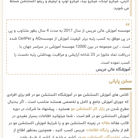
لاینی، میکرو لینک، میکرو بید، میکرو لوپ و ترمیم و ریمو اکستنشن مسلط
می شوید.
موسسه آموزش عالی عریس از سال 2017 به مدت 4 سال بطور متناوب و پی
در پی موفق به کسب رتبه برتر کیفیت آموزش از موسسهAQ و CertPer شده
است ، این مجموعه در بین 12000 موسسه آموزشی در سراسر جهان با
دریافت نماد مانورا در 23 شاخه آرایشی و مراقبت بهداشتی رتبه نخست را
کسب نموده است.
آموزشگاه عالی عریس
سخن پایانی
کلاس های آموزش اکستنشن مو در آموزشگاه اکستنشن مو در قم برای افرادی
که جویای آموزش جامع و کامل و تخصصی هستند مناسب است ، اگر بدنبال
مطرح شدن در
بازار کار اکستنشن مو
هستید ، پیشنهاد ما شرکت در دوره
آموزش اکستنشن مو در قم است ، شما میتوانید اطلاعات بسیار مفیدی در
قالب مقاله
مقاله
در زمینه اکستنشن مو و یا شرایط اموزش اکستنشن مو در
قم از بخش
پایگاه اطلاعات
عریس کسب کنید ، همچنین بمنظور اطلاع از
سایر
نمایندگان اکستنشن مو
در کشور و خارج از کشور از طریق واحد