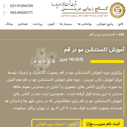
021-91094759
093-39535771
کالج
پکیج اموزشی
ورکشاپ ها
سمینار ها
آزمون
پرداخت
همکاری
وبلاگ
خانه
»
اکستنشن مو در قم
آموزش اکستنشن مو در قم
(5/5)
743 امتیاز
برگزاری دوره آموزش اکستنشن مو در قم بصورت آکادمیک و ترمیک توسط
مرکز آموزش عالی عریس ، دوره های اموزش اکستنشن مو در قم هم اکنون
به صورت برگزاری کلاس های حضوری یا آنلاین در دسترس عموم علاقه
مندان به این رشته قرار گرفته است ، همچنین ثبت نام در کلاس های
آموزش اکستنشن مو در قم برای متقاضیانی که در سایر شهر ها و استان ها
هستند بصورت فشرده ظرف مدت 4 الی 6 روز در تهران برگزار میشوند .
ثبت نام سریــــــــــــع
آزمون / مدرک بین المللی