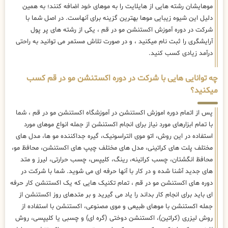
موهایشان رشته هایی از هایلایت را به موهای خود اضافه کنند؛ به همین
دلیل این شیوه زیبایی موها بهترین گزینه برای آنهاست. در اصل شما با
شرکت در دوره آموزش اکستنشن مو در قم ، یکی از رشته های پر پول
آرایشگری را ثبت نام میکنید ، و در صورت تلاش مستمر می توانید به راحتی
درآمد زیادی کسب کنید.
چه توانایی هایی با شرکت در دوره اکستنشن مو در قم کسب
میکنید؟
پس از اتمام دوره اموزش اکستنشن در آموزشگاه اکستنشن مو در قم ، شما
با تمام ابزارهای مورد نیاز برای انجام اکستنشن از جمله انواع موهای مورد
استفاده در این روش، اتو موی التراسونیک، گیره جداکننده مو ها، مدل های
مختلف پلت های کراتینی، مدل های مختلف چیپ های اکستنشن، محافظ مو،
محافظ انگشتان، چسب کراتینه، رینگ، کلیپس، چسب حرارتی، لیرز و متد
های جدید آشنا شده و در کار با آنها حرفه ای می شوید. شما با شرکت در
دوره های اکستنشن مو در قم ، تمام تکنیک هایی که یک اکستنشن کار حرفه
ای باید برای انجام کار بداند را یاد می گیرید و بر متدهای روز اکستنشن از
جمله اکستنشن با موهای طبیعی و موی مصنوعی، اکستنشن با استفاده از
روش لیزری (کراتین)، اکستنشن دوختی (گره ای) و چسبی یا کلیپسی، روش