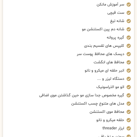
سر آموزش مانکن
ست قیچی
شانه تیغ
شانه دم پین اکستنشن مو
گیره پروانه
کلیپس های تقسیم بندی
دیسک های محافظ پوست سر
محافظ های انگشت
انبر حلقه ای میکرو و نانو
دستگاه لیزر و ...
اتو مو التراسونیک
گیره مخصوص جدا سازی مو حین گذاشتن موی اضافی
مدل های متنوع چسب اکستنشن
محافظ موی اکستنشن
حلقه میکرو و نانو
ابزار threader
سوزن و نخ بافی