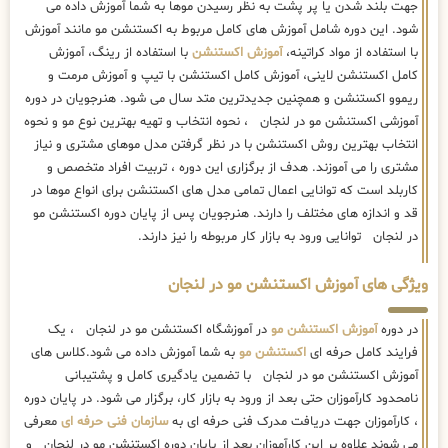
جهت بلند شدن یا پر پشت به نظر رسیدن موها به شما آموزش داده می
شود. این دوره شامل آموزش های کامل مربوط به اکستنشن مو مانند آموزش
با استفاده از مواد کراتینه،
آموزش اکستنشن
با استفاده از رینگ، آموزش
کامل اکستنشن لاینی، آموزش کامل اکستنشن با تیپ و آموزش مرمت و
ریموو اکستنشن و همچنین جدیدترین متد سال می شود. هنرجویان در دوره
آموزشی اکستنشن مو در لنجان ، نحوه انتخاب و تهیه بهترین نوع مو و نحوه
انتخاب بهترین روش اکستنشن با در نظر گرفتن مدل موهای مشتری و نیاز
مشتری را می آموزند. هدف از برگزاری این دوره ، تربیت افراد متخصص و
کاربلد است که توانایی اعمال تمامی مدل های اکستنشن برای انواع موها در
قد و اندازه های مختلف را دارند. هنرجویان پس از پایان دوره اکستنشن مو
در لنجان توانایی ورود به بازار کار مربوطه را نیز دارند.
ویژگی های آموزش اکستنشن مو در لنجان
در دوره
آموزش اکستنشن مو
در آموزشگاه اکستنشن مو در لنجان ، یک
فرایند کامل حرفه ای
اکستنشن مو
به شما آموزش داده می شود.کلاس های
آموزش اکستنشن مو در لنجان با تضمین یادگیری کامل و پشتیبانی
نامحدود کارآموزان حتی بعد از ورود به بازار کار، برگزار می شود. در پایان دوره
، کارآموزان جهت دریافت مدرک فنی حرفه ای به
سازمان فنی حرفه ای
معرفی
می شوند علاوه بر این کارآموزان بعد از پایان دوره اکستنشن مو در لنجان و