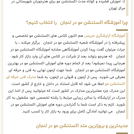
2- آموزش فشرده و کوتاه مدت اکستنشن مو برای هنرجویان شهرستانی در
مرکز تهران
چرا آموزشگاه اکستنشن مو در لنجان را انتخاب کنیم؟
آموزشگاه آرایشگری عریس
هم اکنون کلاس های اکستنشن مو تخصصی و
پیشرفته را در آموزشگاه شعبه اکستنشن مو در لنجان برگزار میکند ، با
جرات میتوان گفت پیدا کردن آموزشگاهی مشابه آموزشگاه اکستنشن مو در
لنجان که هنرجو بتواند بعد از شرکت در کلاس های آن وارد بازار کار شود
هرجایی پیدا نمیشود! بعد از اتمام دوره های آموزش اکستنشن مو در بهترین
آموزشگاه اکستنشن مو در لنجان شما جهت ازمون نهایی به فنی و حرفه ای
معرفی می شوید. پس از آزمون و قبولی در ازمون، به شما
مدرک فنی حرفه ای
اکستنشن مو
اعطا می شود که قابل استناد در داخل و خارج از کشور است.
این مدرک جزء معتبرترین مدارک در کشور است که میتوانید پس از اخذ این
مدرک در آرایشگاه یا سالن زیبایی مرتبط با رشته تخصصی خود مشغول به کار
شوید. لازم به ذکر است شما با گذراندن دوره های اموزش اکستنشن مو در
لنجان می توانید آمادگی کامل برای ورود به بازار کار را کسب کنید.
جدیدترین و بروزترین متد اکستنشن مو در لنجان