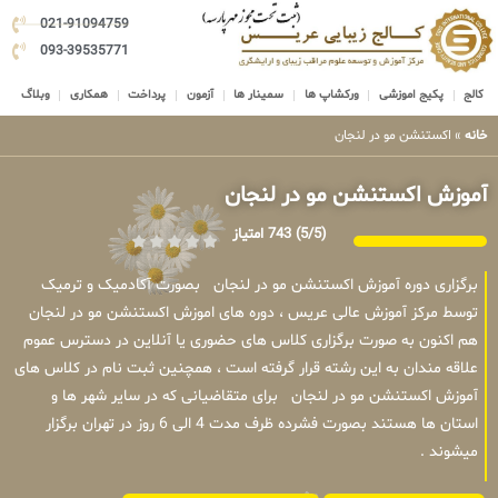
021-91094759
093-39535771
کالج
پکیج اموزشی
ورکشاپ ها
سمینار ها
آزمون
پرداخت
همکاری
وبلاگ
خانه
»
اکستنشن مو در لنجان
آموزش اکستنشن مو در لنجان
(5/5)
743 امتیاز
برگزاری دوره آموزش اکستنشن مو در لنجان بصورت آکادمیک و ترمیک
توسط مرکز آموزش عالی عریس ، دوره های اموزش اکستنشن مو در لنجان
هم اکنون به صورت برگزاری کلاس های حضوری یا آنلاین در دسترس عموم
علاقه مندان به این رشته قرار گرفته است ، همچنین ثبت نام در کلاس های
آموزش اکستنشن مو در لنجان برای متقاضیانی که در سایر شهر ها و
استان ها هستند بصورت فشرده ظرف مدت 4 الی 6 روز در تهران برگزار
میشوند .