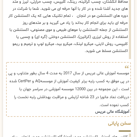
محافظ انگشتان، چسب کراتینه، رینگ، کلیپس، چسب حرارتی، لیرز و متد
های جدید آشنا شده و در کار با آنها حرفه ای می شوید. شما با شرکت در
دوره های اکستنشن مو در لنجان ، تمام تکنیک هایی که یک اکستنشن کار
حرفه ای باید برای انجام کار بداند را یاد می گیرید و بر متدهای روز
اکستنشن از جمله اکستنشن با موهای طبیعی و موی مصنوعی، اکستنشن با
استفاده از روش لیزری (کراتین)، اکستنشن دوختی (گره ای) و چسبی یا
کلیپسی، روش لاینی، میکرو لینک، میکرو بید، میکرو لوپ و ترمیم و ریمو
اکستنشن مسلط می شوید.
موسسه آموزش عالی عریس از سال 2017 به مدت 4 سال بطور متناوب و پی
در پی موفق به کسب رتبه برتر کیفیت آموزش از موسسهAQ و CertPer شده
است ، این مجموعه در بین 12000 موسسه آموزشی در سراسر جهان با
دریافت نماد مانورا در 23 شاخه آرایشی و مراقبت بهداشتی رتبه نخست را
کسب نموده است.
آموزشگاه عالی عریس
سخن پایانی