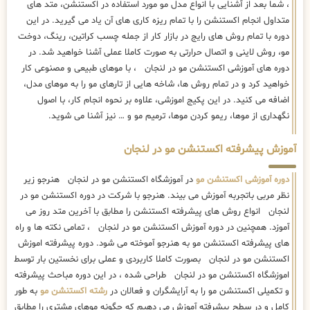
، شما بعد از آشنایی با انواع مدل مو مورد استفاده در اکستنشن، متد های
متداول انجام اکستنشن را با تمام ریزه کاری های آن یاد می گیرید. در این
دوره با تمام روش های رایج در بازار کار از جمله چسب کراتین، رینگ، دوخت
مو، روش لاینی و اتصال حرارتی به صورت کاملا عملی آشنا خواهید شد. در
دوره های آموزشی اکستنشن مو در لنجان ، با موهای طبیعی و مصنوعی کار
خواهید کرد و در تمام روش ها، شاخه هایی از تارهای مو را به موهای مدل،
اضافه می کنید. در این پکیج اموزشی، علاوه بر نحوه انجام کار، با اصول
نگهداری از موها، ریمو کردن موها، ترمیم مو و … نیز آشنا می شوید.
آموزش پیشرفته اکستنشن مو در لنجان
دوره آموزشی اکستنشن مو
در آموزشگاه اکستنشن مو در لنجان هنرجو زیر
نظر مربی باتجربه آموزش می بیند. هنرجو با شرکت در دوره اکستنشن مو در
لنجان انواع روش های پیشرفته اکستنشن را مطابق با آخرین متد روز می
آموزد. همچنین در دوره آموزش اکستنشن مو در لنجان ، تمامی نکته ها و راه
های پیشرفته اکستنشن مو به هنرجو آموخته می شود. دوره پیشرفته اموزش
اکستنشن مو در لنجان بصورت کاملا کاربردی و عملی برای نخستین بار توسط
اموزشگاه اکستنشن مو در لنجان طراحی شده ، در این دوره مباحث پیشرفته
و تکمیلی اکستنشن مو را به آرایشگران و فعالان در
رشته اکستنشن مو
به طور
کامل و در سطح پیشرفته آموزش می دهیم که چگونه موهای مشتری را مطابق