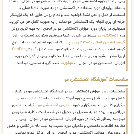
پس از اتمام دوره اکستنشن مو در آموزشگاه اکستنشن مو در لنجان ، شما
با تمام ابزارهای مورد استفاده در اکستنشن مو به صورت کاملا عملی با
استفاده از مدل واقعی آشنا خواهید شد و تمام روش هایی که یک آرایشگر
حرفه ای برای انجام یک اکستنشن مو بداند را به صورت کامل فرا می گیرید.
همچنین در پایان دوره آموزش اکستنشن مو در لنجان به مهم ترین روش
های
اکستنشن مو
مسلط می شوید. شما همچنین میتوانید نسبت به اخذ
گواهینامه بین المللی اکستنشن مو
پس اتمام دوره اقدام نمایید، این نوع
گواهینامه بصورت انحصاری و تحت نظارت موسسه کنترل آموزش
CertPer
اروپا صادر میشود و برای متقاضیانی که قصد دارند پس از گذراندن دوره
اموزش اکستنشن مو در لنجان ،
مهاجرت
کنند گزینه مناسبی میباشد.
مشخصات آموزشگاه اکستنشن مو
مشخصات دوره اموزش اکستنشن مو در اموزشگاه اکستنشن مو در لنجان
شامل مواردی از قبیل سطح دوره آموزشی ، تعداد جلسات کلاس ، محل
برگزاری کلاس ، نحوه برگزاری دوره ،
مدرس اکستنشن مو
، گواهینامه های
دریافتی و .. بوده که به تفصیل در جدول ذکر شده است ، کلیه هنرجویان
میتوانند بمنظور شرکت در دوره اموزش اکستنشن مو در لنجان پس از
مطالعه اطلاعات تخصصی و تکمیلی دوره نسبت به ثبت نام در کلاس و حضور
در دوره های اموزشی اکستنشن مو در لنجان در این مرکز اقدام نمایند.