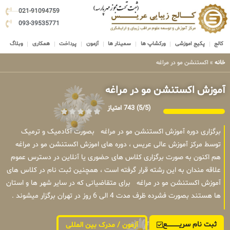
021-91094759
093-39535771
کالج
پکیج اموزشی
ورکشاپ ها
سمینار ها
آزمون
پرداخت
همکاری
وبلاگ
خانه
»
اکستنشن مو در مراغه
آموزش اکستنشن مو در مراغه
(5/5)
743 امتیاز
برگزاری دوره آموزش اکستنشن مو در مراغه بصورت آکادمیک و ترمیک
توسط مرکز آموزش عالی عریس ، دوره های اموزش اکستنشن مو در مراغه
هم اکنون به صورت برگزاری کلاس های حضوری یا آنلاین در دسترس عموم
علاقه مندان به این رشته قرار گرفته است ، همچنین ثبت نام در کلاس های
آموزش اکستنشن مو در مراغه برای متقاضیانی که در سایر شهر ها و استان
ها هستند بصورت فشرده ظرف مدت 4 الی 6 روز در تهران برگزار میشوند .
ثبت نام سریــــــــــــع
آزمون / مدرک بین المللی