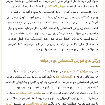
شود. این دوره شامل آموزش های کامل مربوط به اکستنشن مو مانند آموزش
با استفاده از مواد کراتینه،
آموزش اکستنشن
با استفاده از رینگ، آموزش
کامل اکستنشن لاینی، آموزش کامل اکستنشن با تیپ و آموزش مرمت و
ریموو اکستنشن و همچنین جدیدترین متد سال می شود. هنرجویان در دوره
آموزشی اکستنشن مو در مراغه ، نحوه انتخاب و تهیه بهترین نوع مو و نحوه
انتخاب بهترین روش اکستنشن با در نظر گرفتن مدل موهای مشتری و نیاز
مشتری را می آموزند. هدف از برگزاری این دوره ، تربیت افراد متخصص و
کاربلد است که توانایی اعمال تمامی مدل های اکستنشن برای انواع موها در
قد و اندازه های مختلف را دارند. هنرجویان پس از پایان دوره اکستنشن مو
در مراغه توانایی ورود به بازار کار مربوطه را نیز دارند.
ویژگی های آموزش اکستنشن مو در مراغه
در دوره
آموزش اکستنشن مو
در آموزشگاه اکستنشن مو در مراغه ، یک
فرایند کامل حرفه ای
اکستنشن مو
به شما آموزش داده می شود.کلاس های
آموزش اکستنشن مو در مراغه با تضمین یادگیری کامل و پشتیبانی نامحدود
کارآموزان حتی بعد از ورود به بازار کار، برگزار می شود. در پایان دوره ،
کارآموزان جهت دریافت مدرک فنی حرفه ای به
سازمان فنی حرفه ای
معرفی
می شوند علاوه بر این کارآموزان بعد از پایان دوره اکستنشن مو در مراغه و
با پرداخت هزینه جداگانه قادر به دریافت
مدرک بین المللی
می باشند.
کلاس