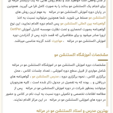
از مدل واقعی آشنا خواهید شد و تمام روش هایی که یک آرایشگر حرفه ای
برای انجام یک اکستنشن مو بداند را به صورت کامل فرا می گیرید. همچنین
در پایان دوره آموزش اکستنشن مو در مراغه به مهم ترین روش های
اکستنشن مو
مسلط می شوید. شما همچنین میتوانید نسبت به اخذ
گواهینامه بین المللی اکستنشن مو
پس اتمام دوره اقدام نمایید، این نوع
گواهینامه بصورت انحصاری و تحت نظارت موسسه کنترل آموزش
CertPer
اروپا صادر میشود و برای متقاضیانی که قصد دارند پس از گذراندن دوره
اموزش اکستنشن مو در مراغه ،
مهاجرت
کنند گزینه مناسبی میباشد.
مشخصات آموزشگاه اکستنشن مو
مشخصات دوره اموزش اکستنشن مو در اموزشگاه اکستنشن مو در مراغه
شامل مواردی از قبیل سطح دوره آموزشی ، تعداد جلسات کلاس ، محل
برگزاری کلاس ، نحوه برگزاری دوره ،
مدرس اکستنشن مو
، گواهینامه های
دریافتی و .. بوده که به تفصیل در جدول ذکر شده است ، کلیه هنرجویان
میتوانند بمنظور شرکت در دوره اموزش اکستنشن مو در مراغه پس از
مطالعه اطلاعات تخصصی و تکمیلی دوره نسبت به ثبت نام در کلاس و حضور
در دوره های اموزشی اکستنشن مو در مراغه در این مرکز اقدام نمایند.
بهترین مدرس و استاد اکستنشن مو در مراغه