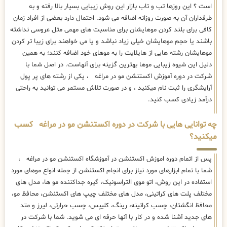
است ؟ این روزها تب و تاب بازار این روش زیبایی بسیار بالا رفته و به
طرفداران آن به صورت روزانه اضافه می شود. احتمال دارد بعضی از افراد زمان
کافی برای بلند کردن موهایشان برای مناسبت های مهمی مثل عروسی نداشته
باشند یا حجم موهایشان خیلی زیاد نباشد و یا می خواهند برای زیبا تر کردن
موهایشان رشته هایی از هایلایت را به موهای خود اضافه کنند؛ به همین
دلیل این شیوه زیبایی موها بهترین گزینه برای آنهاست. در اصل شما با
شرکت در دوره آموزش اکستنشن مو در مراغه ، یکی از رشته های پر پول
آرایشگری را ثبت نام میکنید ، و در صورت تلاش مستمر می توانید به راحتی
درآمد زیادی کسب کنید.
چه توانایی هایی با شرکت در دوره اکستنشن مو در مراغه کسب
میکنید؟
پس از اتمام دوره اموزش اکستنشن در آموزشگاه اکستنشن مو در مراغه ،
شما با تمام ابزارهای مورد نیاز برای انجام اکستنشن از جمله انواع موهای مورد
استفاده در این روش، اتو موی التراسونیک، گیره جداکننده مو ها، مدل های
مختلف پلت های کراتینی، مدل های مختلف چیپ های اکستنشن، محافظ مو،
محافظ انگشتان، چسب کراتینه، رینگ، کلیپس، چسب حرارتی، لیرز و متد
های جدید آشنا شده و در کار با آنها حرفه ای می شوید. شما با شرکت در