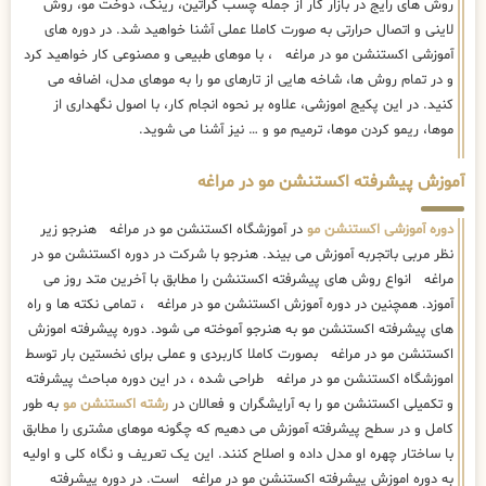
روش های رایج در بازار کار از جمله چسب کراتین، رینگ، دوخت مو، روش
لاینی و اتصال حرارتی به صورت کاملا عملی آشنا خواهید شد. در دوره های
آموزشی اکستنشن مو در مراغه ، با موهای طبیعی و مصنوعی کار خواهید کرد
و در تمام روش ها، شاخه هایی از تارهای مو را به موهای مدل، اضافه می
کنید. در این پکیج اموزشی، علاوه بر نحوه انجام کار، با اصول نگهداری از
موها، ریمو کردن موها، ترمیم مو و … نیز آشنا می شوید.
آموزش پیشرفته اکستنشن مو در مراغه
دوره آموزشی اکستنشن مو
در آموزشگاه اکستنشن مو در مراغه هنرجو زیر
نظر مربی باتجربه آموزش می بیند. هنرجو با شرکت در دوره اکستنشن مو در
مراغه انواع روش های پیشرفته اکستنشن را مطابق با آخرین متد روز می
آموزد. همچنین در دوره آموزش اکستنشن مو در مراغه ، تمامی نکته ها و راه
های پیشرفته اکستنشن مو به هنرجو آموخته می شود. دوره پیشرفته اموزش
اکستنشن مو در مراغه بصورت کاملا کاربردی و عملی برای نخستین بار توسط
اموزشگاه اکستنشن مو در مراغه طراحی شده ، در این دوره مباحث پیشرفته
و تکمیلی اکستنشن مو را به آرایشگران و فعالان در
رشته اکستنشن مو
به طور
کامل و در سطح پیشرفته آموزش می دهیم که چگونه موهای مشتری را مطابق
با ساختار چهره او مدل داده و اصلاح کنند. این یک تعریف و نگاه کلی و اولیه
به دوره اموزش پیشرفته اکستنشن مو در مراغه است. در دوره پیشرفته