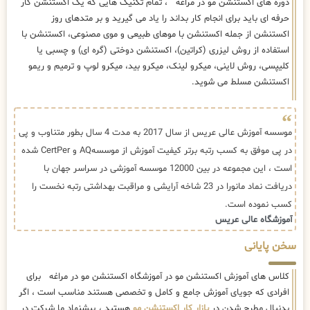
دوره های اکستنشن مو در مراغه ، تمام تکنیک هایی که یک اکستنشن کار
حرفه ای باید برای انجام کار بداند را یاد می گیرید و بر متدهای روز
اکستنشن از جمله اکستنشن با موهای طبیعی و موی مصنوعی، اکستنشن با
استفاده از روش لیزری (کراتین)، اکستنشن دوختی (گره ای) و چسبی یا
کلیپسی، روش لاینی، میکرو لینک، میکرو بید، میکرو لوپ و ترمیم و ریمو
اکستنشن مسلط می شوید.
موسسه آموزش عالی عریس از سال 2017 به مدت 4 سال بطور متناوب و پی
در پی موفق به کسب رتبه برتر کیفیت آموزش از موسسهAQ و CertPer شده
است ، این مجموعه در بین 12000 موسسه آموزشی در سراسر جهان با
دریافت نماد مانورا در 23 شاخه آرایشی و مراقبت بهداشتی رتبه نخست را
کسب نموده است.
آموزشگاه عالی عریس
سخن پایانی
کلاس های آموزش اکستنشن مو در آموزشگاه اکستنشن مو در مراغه برای
افرادی که جویای آموزش جامع و کامل و تخصصی هستند مناسب است ، اگر
بدنبال مطرح شدن در
بازار کار اکستنشن مو
هستید ، پیشنهاد ما شرکت در