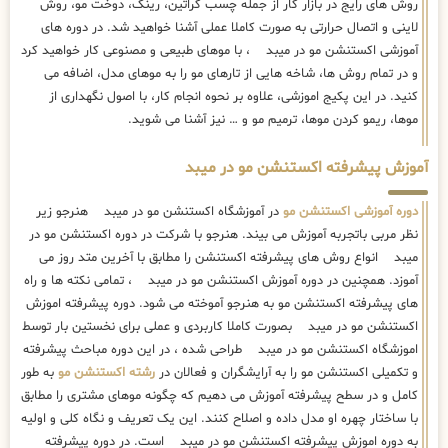
روش های رایج در بازار کار از جمله چسب کراتین، رینگ، دوخت مو، روش
لاینی و اتصال حرارتی به صورت کاملا عملی آشنا خواهید شد. در دوره های
آموزشی اکستنشن مو در میبد ، با موهای طبیعی و مصنوعی کار خواهید کرد
و در تمام روش ها، شاخه هایی از تارهای مو را به موهای مدل، اضافه می
کنید. در این پکیج اموزشی، علاوه بر نحوه انجام کار، با اصول نگهداری از
موها، ریمو کردن موها، ترمیم مو و … نیز آشنا می شوید.
آموزش پیشرفته اکستنشن مو در میبد
دوره آموزشی اکستنشن مو
در آموزشگاه اکستنشن مو در میبد هنرجو زیر
نظر مربی باتجربه آموزش می بیند. هنرجو با شرکت در دوره اکستنشن مو در
میبد انواع روش های پیشرفته اکستنشن را مطابق با آخرین متد روز می
آموزد. همچنین در دوره آموزش اکستنشن مو در میبد ، تمامی نکته ها و راه
های پیشرفته اکستنشن مو به هنرجو آموخته می شود. دوره پیشرفته اموزش
اکستنشن مو در میبد بصورت کاملا کاربردی و عملی برای نخستین بار توسط
اموزشگاه اکستنشن مو در میبد طراحی شده ، در این دوره مباحث پیشرفته
و تکمیلی اکستنشن مو را به آرایشگران و فعالان در
رشته اکستنشن مو
به طور
کامل و در سطح پیشرفته آموزش می دهیم که چگونه موهای مشتری را مطابق
با ساختار چهره او مدل داده و اصلاح کنند. این یک تعریف و نگاه کلی و اولیه
به دوره اموزش پیشرفته اکستنشن مو در میبد است. در دوره پیشرفته