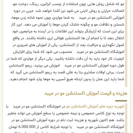
مو که شامل روش هایی چون استفاده از چسب کراتین، رینگ، دوخت مو،
اتصالات حرارتی و روش لاینی می شود نیز آشنا خواهد شد. مربی در دوره
آموزشی اکستنشن مو در میبد به شما مواردی چون نحوه شانه زدن موها،
شستن و نظافت مو و چگونه خشک کردن موها را آموزش می دهد. این کار
برای این است که آرایشگر بتواند این اطلاعات را در آینده به مراجعین خود
انتقال دهد تا با انجام آن ها اکستنشن طولانی تری داشته باشند. در واقع
اصول نگهداری و مراقبت بعد از اکستنشن، یکی از آموزش های ضروری در
آموزشگاه اکستنشن مو در میبد محسوب می شود که شما برای افزایش
کیفیت کار خود باید به آن دقت داشته باشید. یکی دیگر از مواردی که شما در
طول دوره اموزش اکستنشن مو در میبد اموزش می بینید، ریمو اکستنشن
است. برخی اوقات مشتری بنا به عللی قصد به ریمو اکستنشن می گیرد که
شما باید این عمل را بدون اینکه هیچ آسیبی به موها وارد شود انجام دهید.
هزینه و قیمت آموزش اکستنشن مو در میبد
شهریه دوره های آموزش اکستنشن مو
در اموزشگاه اکستنشن مو در میبد با
توجه به نوع کلاس خصوصی و نیمه خصوصی یا سطح آموزش می تواند متغیر
باشد. هم اکنون شهریه و هزینه ثبت نام در دوره آموزش اکستنشن مو در
آموزشگاه اکستنشن مو در میبد با توجه شرایط کلاس از 6.000.000 تومان