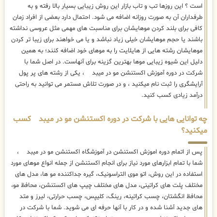
است ؟ این روزها تب و تاب بازار این روش زیبایی بسیار بالا رفته و به
طرفداران آن به صورت روزانه اضافه می شود. احتمال دارد بعضی از افراد زمان
کافی برای بلند کردن موهایشان برای مناسبت های مهمی مثل عروسی نداشته
باشند یا حجم موهایشان خیلی زیاد نباشد و یا می خواهند برای زیبا تر کردن
موهایشان رشته هایی از هایلایت را به موهای خود اضافه کنند؛ به همین
دلیل این شیوه زیبایی موها بهترین گزینه برای آنهاست. در اصل شما با
شرکت در دوره آموزش اکستنشن مو در میبد ، یکی از رشته های پر پول
آرایشگری را ثبت نام میکنید ، و در صورت تلاش مستمر می توانید به راحتی
درآمد زیادی کسب کنید.
چه توانایی هایی با شرکت در دوره اکستنشن مو در میبد کسب
میکنید؟
پس از اتمام دوره اموزش اکستنشن در آموزشگاه اکستنشن مو در میبد ،
شما با تمام ابزارهای مورد نیاز برای انجام اکستنشن از جمله انواع موهای مورد
استفاده در این روش، اتو موی التراسونیک، گیره جداکننده مو ها، مدل های
مختلف پلت های کراتینی، مدل های مختلف چیپ های اکستنشن، محافظ مو،
محافظ انگشتان، چسب کراتینه، رینگ، کلیپس، چسب حرارتی، لیرز و متد
های جدید آشنا شده و در کار با آنها حرفه ای می شوید. شما با شرکت در