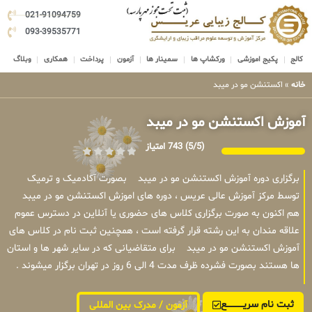
021-91094759
093-39535771
کالج
پکیج اموزشی
ورکشاپ ها
سمینار ها
آزمون
پرداخت
همکاری
وبلاگ
خانه
»
اکستنشن مو در میبد
آموزش اکستنشن مو در میبد
(5/5)
743 امتیاز
برگزاری دوره آموزش اکستنشن مو در میبد بصورت آکادمیک و ترمیک
توسط مرکز آموزش عالی عریس ، دوره های اموزش اکستنشن مو در میبد
هم اکنون به صورت برگزاری کلاس های حضوری یا آنلاین در دسترس عموم
علاقه مندان به این رشته قرار گرفته است ، همچنین ثبت نام در کلاس های
آموزش اکستنشن مو در میبد برای متقاضیانی که در سایر شهر ها و استان
ها هستند بصورت فشرده ظرف مدت 4 الی 6 روز در تهران برگزار میشوند .
ثبت نام سریــــــــــــع
آزمون / مدرک بین المللی