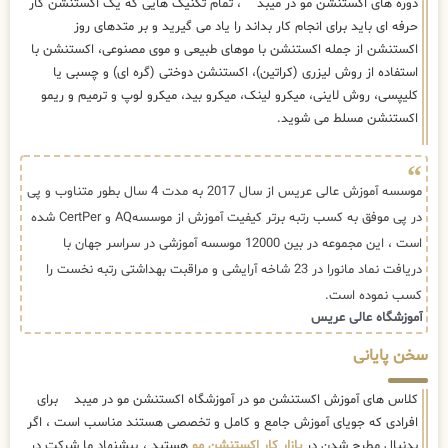
دوره های اکستنشن مو در میبد ، تمام تکنیک هایی که یک اکستنشن کار
حرفه ای باید برای انجام کار بداند را یاد می گیرید و بر متدهای روز
اکستنشن از جمله اکستنشن با موهای طبیعی و موی مصنوعی، اکستنشن با
استفاده از روش لیزری (کراتین)، اکستنشن دوختی (گره ای) و چسبی یا
کلیپسی، روش لاینی، میکرو لینک، میکرو بید، میکرو لوپ و ترمیم و ریمو
اکستنشن مسلط می شوید.
موسسه آموزش عالی عریس از سال 2017 به مدت 4 سال بطور متناوب و پی
در پی موفق به کسب رتبه برتر کیفیت آموزش از موسسهAQ و CertPer شده
است ، این مجموعه در بین 12000 موسسه آموزشی در سراسر جهان با
دریافت نماد مانورا در 23 شاخه آرایشی و مراقبت بهداشتی رتبه نخست را
کسب نموده است.
آموزشگاه عالی عریس
سخن پایانی
کلاس های آموزش اکستنشن مو در آموزشگاه اکستنشن مو در میبد برای
افرادی که جویای آموزش جامع و کامل و تخصصی هستند مناسب است ، اگر
بدنبال مطرح شدن در
بازار کار اکستنشن مو
هستید ، پیشنهاد ما شرکت در