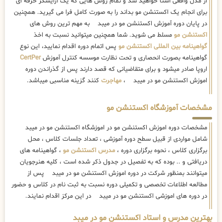
از مدل واقعی آشنا خواهید شد و تمام روش هایی که یک آرایشگر حرفه ای
برای انجام یک اکستنشن مو بداند را به صورت کامل فرا می گیرید. همچنین
در پایان دوره آموزش اکستنشن مو در میبد به مهم ترین روش های
اکستنشن مو
مسلط می شوید. شما همچنین میتوانید نسبت به اخذ
گواهینامه بین المللی اکستنشن مو
پس اتمام دوره اقدام نمایید، این نوع
گواهینامه بصورت انحصاری و تحت نظارت موسسه کنترل آموزش
CertPer
اروپا صادر میشود و برای متقاضیانی که قصد دارند پس از گذراندن دوره
اموزش اکستنشن مو در میبد ،
مهاجرت
کنند گزینه مناسبی میباشد.
مشخصات آموزشگاه اکستنشن مو
مشخصات دوره اموزش اکستنشن مو در اموزشگاه اکستنشن مو در میبد
شامل مواردی از قبیل سطح دوره آموزشی ، تعداد جلسات کلاس ، محل
برگزاری کلاس ، نحوه برگزاری دوره ،
مدرس اکستنشن مو
، گواهینامه های
دریافتی و .. بوده که به تفصیل در جدول ذکر شده است ، کلیه هنرجویان
میتوانند بمنظور شرکت در دوره اموزش اکستنشن مو در میبد پس از
مطالعه اطلاعات تخصصی و تکمیلی دوره نسبت به ثبت نام در کلاس و حضور
در دوره های اموزشی اکستنشن مو در میبد در این مرکز اقدام نمایند.
بهترین مدرس و استاد اکستنشن مو در میبد