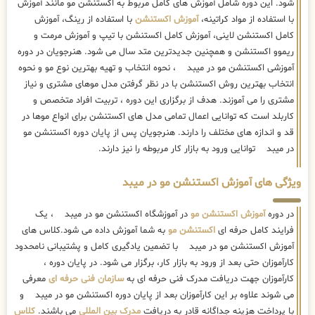
شود. این دوره شامل آموزش های کامل مربوط به اکستنشن مو مانند آموزش
با استفاده از مواد کراتینه،
آموزش اکستنشن
با استفاده از رینگ، آموزش
کامل اکستنشن لاینی، آموزش کامل اکستنشن با تیپ و آموزش مرمت و
ریموو اکستنشن و همچنین جدیدترین متد سال می شود. هنرجویان در دوره
آموزشی اکستنشن مو در میبد ، نحوه انتخاب و تهیه بهترین نوع مو و نحوه
انتخاب بهترین روش اکستنشن با در نظر گرفتن مدل موهای مشتری و نیاز
مشتری را می آموزند. هدف از برگزاری این دوره ، تربیت افراد متخصص و
کاربلد است که توانایی اعمال تمامی مدل های اکستنشن برای انواع موها در
قد و اندازه های مختلف را دارند. هنرجویان پس از پایان دوره اکستنشن مو
در میبد توانایی ورود به بازار کار مربوطه را نیز دارند.
ویژگی های آموزش اکستنشن مو در میبد
در دوره
آموزش اکستنشن مو
در آموزشگاه اکستنشن مو در میبد ، یک
فرایند کامل حرفه ای
اکستنشن مو
به شما آموزش داده می شود.کلاس های
آموزش اکستنشن مو در میبد با تضمین یادگیری کامل و پشتیبانی نامحدود
کارآموزان حتی بعد از ورود به بازار کار، برگزار می شود. در پایان دوره ،
کارآموزان جهت دریافت مدرک فنی حرفه ای به
سازمان فنی حرفه ای
معرفی
می شوند علاوه بر این کارآموزان بعد از پایان دوره اکستنشن مو در میبد و
با پرداخت هزینه جداگانه قادر به دریافت
مدرک بین المللی
می باشند.
کلاس