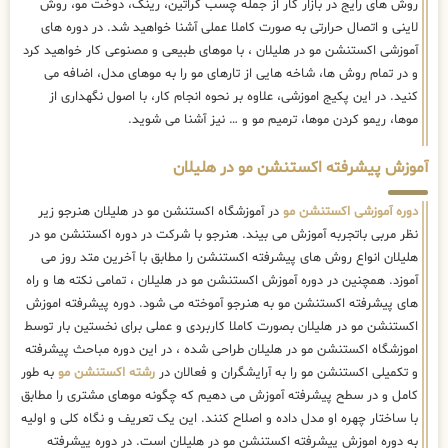
روش های رایج در بازار کار از جمله چسب کراتین، رینگ، دوخت مو، روش
لاینی و اتصال حرارتی به صورت کاملا عملی آشنا خواهید شد. در دوره های
آموزشی اکستنشن مو در هلیلان ، با موهای طبیعی و مصنوعی کار خواهید کرد
و در تمام روش ها، شاخه هایی از تارهای مو را به موهای مدل، اضافه می
کنید. در این پکیج اموزشی، علاوه بر نحوه انجام کار، با اصول نگهداری از
موها، ریمو کردن موها، ترمیم مو و … نیز آشنا می شوید.
آموزش پیشرفته اکستنشن مو در هلیلان
دوره آموزشی اکستنشن مو
در آموزشگاه اکستنشن مو در هلیلان هنرجو زیر
نظر مربی باتجربه آموزش می بیند. هنرجو با شرکت در دوره اکستنشن مو در
هلیلان انواع روش های پیشرفته اکستنشن را مطابق با آخرین متد روز می
آموزد. همچنین در دوره آموزش اکستنشن مو در هلیلان ، تمامی نکته ها و راه
های پیشرفته اکستنشن مو به هنرجو آموخته می شود. دوره پیشرفته اموزش
اکستنشن مو در هلیلان بصورت کاملا کاربردی و عملی برای نخستین بار توسط
اموزشگاه اکستنشن مو در هلیلان طراحی شده ، در این دوره مباحث پیشرفته
و تکمیلی اکستنشن مو را به آرایشگران و فعالان در
رشته اکستنشن مو
به طور
کامل و در سطح پیشرفته آموزش می دهیم که چگونه موهای مشتری را مطابق
با ساختار چهره او مدل داده و اصلاح کنند. این یک تعریف و نگاه کلی و اولیه
به دوره اموزش پیشرفته اکستنشن مو در هلیلان است. در دوره پیشرفته