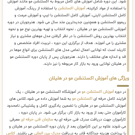
شود. این دوره شامل آموزش های کامل مربوط به اکستنشن مو مانند آموزش
با استفاده از مواد کراتینه،
آموزش اکستنشن
با استفاده از رینگ، آموزش
کامل اکستنشن لاینی، آموزش کامل اکستنشن با تیپ و آموزش مرمت و
ریموو اکستنشن و همچنین جدیدترین متد سال می شود. هنرجویان در دوره
آموزشی اکستنشن مو در هلیلان ، نحوه انتخاب و تهیه بهترین نوع مو و نحوه
انتخاب بهترین روش اکستنشن با در نظر گرفتن مدل موهای مشتری و نیاز
مشتری را می آموزند. هدف از برگزاری این دوره ، تربیت افراد متخصص و
کاربلد است که توانایی اعمال تمامی مدل های اکستنشن برای انواع موها در
قد و اندازه های مختلف را دارند. هنرجویان پس از پایان دوره اکستنشن مو
در هلیلان توانایی ورود به بازار کار مربوطه را نیز دارند.
ویژگی های آموزش اکستنشن مو در هلیلان
در دوره
آموزش اکستنشن مو
در آموزشگاه اکستنشن مو در هلیلان ، یک
فرایند کامل حرفه ای
اکستنشن مو
به شما آموزش داده می شود.کلاس های
آموزش اکستنشن مو در هلیلان با تضمین یادگیری کامل و پشتیبانی نامحدود
کارآموزان حتی بعد از ورود به بازار کار، برگزار می شود. در پایان دوره ،
کارآموزان جهت دریافت مدرک فنی حرفه ای به
سازمان فنی حرفه ای
معرفی
می شوند علاوه بر این کارآموزان بعد از پایان دوره اکستنشن مو در هلیلان و
با پرداخت هزینه جداگانه قادر به دریافت
مدرک بین المللی
می باشند.
کلاس