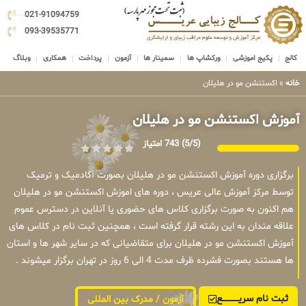
021-91094759
093-39535771
کالج
پکیج اموزشی
ورکشاپ ها
سمینار ها
آزمون
پرداخت
همکاری
وبلاگ
خانه
»
اکستنشن مو در هلیلان
آموزش اکستنشن مو در هلیلان
(5/5)
743 امتیاز
برگزاری دوره آموزش اکستنشن مو در هلیلان بصورت آکادمیک و ترمیک
توسط مرکز آموزش عالی عریس ، دوره های اموزش اکستنشن مو در هلیلان
هم اکنون به صورت برگزاری کلاس های حضوری یا آنلاین در دسترس عموم
علاقه مندان به این رشته قرار گرفته است ، همچنین ثبت نام در کلاس های
آموزش اکستنشن مو در هلیلان برای متقاضیانی که در سایر شهر ها و استان
ها هستند بصورت فشرده ظرف مدت 4 الی 6 روز در تهران برگزار میشوند .
ثبت نام سریــــــــــــع
آزمون / مدرک بین المللی