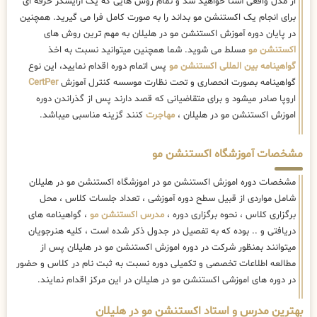
از مدل واقعی آشنا خواهید شد و تمام روش هایی که یک آرایشگر حرفه ای
برای انجام یک اکستنشن مو بداند را به صورت کامل فرا می گیرید. همچنین
در پایان دوره آموزش اکستنشن مو در هلیلان به مهم ترین روش های
اکستنشن مو
مسلط می شوید. شما همچنین میتوانید نسبت به اخذ
گواهینامه بین المللی اکستنشن مو
پس اتمام دوره اقدام نمایید، این نوع
گواهینامه بصورت انحصاری و تحت نظارت موسسه کنترل آموزش
CertPer
اروپا صادر میشود و برای متقاضیانی که قصد دارند پس از گذراندن دوره
اموزش اکستنشن مو در هلیلان ،
مهاجرت
کنند گزینه مناسبی میباشد.
مشخصات آموزشگاه اکستنشن مو
مشخصات دوره اموزش اکستنشن مو در اموزشگاه اکستنشن مو در هلیلان
شامل مواردی از قبیل سطح دوره آموزشی ، تعداد جلسات کلاس ، محل
برگزاری کلاس ، نحوه برگزاری دوره ،
مدرس اکستنشن مو
، گواهینامه های
دریافتی و .. بوده که به تفصیل در جدول ذکر شده است ، کلیه هنرجویان
میتوانند بمنظور شرکت در دوره اموزش اکستنشن مو در هلیلان پس از
مطالعه اطلاعات تخصصی و تکمیلی دوره نسبت به ثبت نام در کلاس و حضور
در دوره های اموزشی اکستنشن مو در هلیلان در این مرکز اقدام نمایند.
بهترین مدرس و استاد اکستنشن مو در هلیلان