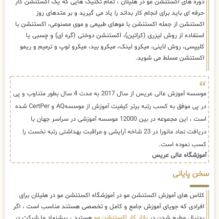
دوره های اکستنشن مو در هلیلان ، تمام تکنیک هایی که یک اکستنشن کار
حرفه ای باید برای انجام کار بداند را یاد می گیرید و بر متدهای روز
اکستنشن از جمله اکستنشن با موهای طبیعی و موی مصنوعی، اکستنشن با
استفاده از روش لیزری (کراتین)، اکستنشن دوختی (گره ای) و چسبی یا
کلیپسی، روش لاینی، میکرو لینک، میکرو بید، میکرو لوپ و ترمیم و ریمو
اکستنشن مسلط می شوید.
موسسه آموزش عالی عریس از سال 2017 به مدت 4 سال بطور متناوب و پی
در پی موفق به کسب رتبه برتر کیفیت آموزش از موسسهAQ و CertPer شده
است ، این مجموعه در بین 12000 موسسه آموزشی در سراسر جهان با
دریافت نماد مانورا در 23 شاخه آرایشی و مراقبت بهداشتی رتبه نخست را
کسب نموده است.
آموزشگاه عالی عریس
سخن پایانی
کلاس های آموزش اکستنشن مو در آموزشگاه اکستنشن مو در هلیلان برای
افرادی که جویای آموزش جامع و کامل و تخصصی هستند مناسب است ، اگر
بدنبال مطرح شدن در
بازار کار اکستنشن مو
هستید ، پیشنهاد ما شرکت در