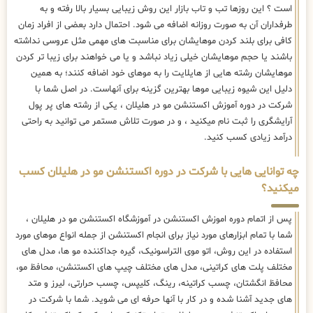
است ؟ این روزها تب و تاب بازار این روش زیبایی بسیار بالا رفته و به
طرفداران آن به صورت روزانه اضافه می شود. احتمال دارد بعضی از افراد زمان
کافی برای بلند کردن موهایشان برای مناسبت های مهمی مثل عروسی نداشته
باشند یا حجم موهایشان خیلی زیاد نباشد و یا می خواهند برای زیبا تر کردن
موهایشان رشته هایی از هایلایت را به موهای خود اضافه کنند؛ به همین
دلیل این شیوه زیبایی موها بهترین گزینه برای آنهاست. در اصل شما با
شرکت در دوره آموزش اکستنشن مو در هلیلان ، یکی از رشته های پر پول
آرایشگری را ثبت نام میکنید ، و در صورت تلاش مستمر می توانید به راحتی
درآمد زیادی کسب کنید.
چه توانایی هایی با شرکت در دوره اکستنشن مو در هلیلان کسب
میکنید؟
پس از اتمام دوره اموزش اکستنشن در آموزشگاه اکستنشن مو در هلیلان ،
شما با تمام ابزارهای مورد نیاز برای انجام اکستنشن از جمله انواع موهای مورد
استفاده در این روش، اتو موی التراسونیک، گیره جداکننده مو ها، مدل های
مختلف پلت های کراتینی، مدل های مختلف چیپ های اکستنشن، محافظ مو،
محافظ انگشتان، چسب کراتینه، رینگ، کلیپس، چسب حرارتی، لیرز و متد
های جدید آشنا شده و در کار با آنها حرفه ای می شوید. شما با شرکت در