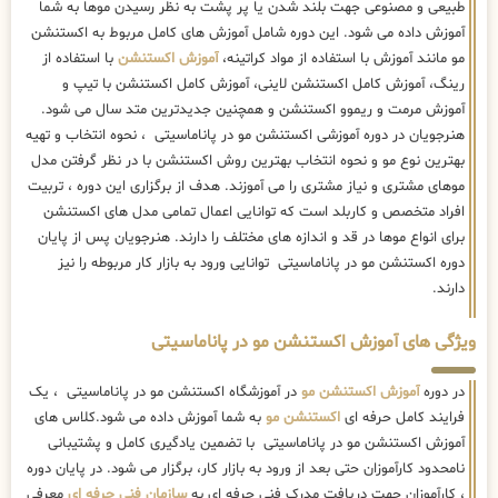
طبیعی و مصنوعی جهت بلند شدن یا پر پشت به نظر رسیدن موها به شما
آموزش داده می شود. این دوره شامل آموزش های کامل مربوط به اکستنشن
مو مانند آموزش با استفاده از مواد کراتینه،
آموزش اکستنشن
با استفاده از
رینگ، آموزش کامل اکستنشن لاینی، آموزش کامل اکستنشن با تیپ و
آموزش مرمت و ریموو اکستنشن و همچنین جدیدترین متد سال می شود.
هنرجویان در دوره آموزشی اکستنشن مو در پاناماسیتی ، نحوه انتخاب و تهیه
بهترین نوع مو و نحوه انتخاب بهترین روش اکستنشن با در نظر گرفتن مدل
موهای مشتری و نیاز مشتری را می آموزند. هدف از برگزاری این دوره ، تربیت
افراد متخصص و کاربلد است که توانایی اعمال تمامی مدل های اکستنشن
برای انواع موها در قد و اندازه های مختلف را دارند. هنرجویان پس از پایان
دوره اکستنشن مو در پاناماسیتی توانایی ورود به بازار کار مربوطه را نیز
دارند.
ویژگی های آموزش اکستنشن مو در پاناماسیتی
در دوره
آموزش اکستنشن مو
در آموزشگاه اکستنشن مو در پاناماسیتی ، یک
فرایند کامل حرفه ای
اکستنشن مو
به شما آموزش داده می شود.کلاس های
آموزش اکستنشن مو در پاناماسیتی با تضمین یادگیری کامل و پشتیبانی
نامحدود کارآموزان حتی بعد از ورود به بازار کار، برگزار می شود. در پایان دوره
، کارآموزان جهت دریافت مدرک فنی حرفه ای به
سازمان فنی حرفه ای
معرفی