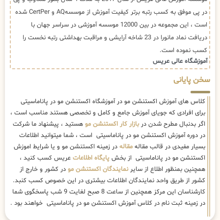
در پی موفق به کسب رتبه برتر کیفیت آموزش از موسسهAQ و CertPer شده
است ، این مجموعه در بین 12000 موسسه آموزشی در سراسر جهان با
دریافت نماد مانورا در 23 شاخه آرایشی و مراقبت بهداشتی رتبه نخست را
کسب نموده است.
آموزشگاه عالی عریس
سخن پایانی
کلاس های آموزش اکستنشن مو در آموزشگاه اکستنشن مو در پاناماسیتی
برای افرادی که جویای آموزش جامع و کامل و تخصصی هستند مناسب است ،
اگر بدنبال مطرح شدن در
بازار کار اکستنشن مو
هستید ، پیشنهاد ما شرکت
در دوره آموزش اکستنشن مو در پاناماسیتی است ، شما میتوانید اطلاعات
بسیار مفیدی در قالب مقاله
مقاله
در زمینه اکستنشن مو و یا شرایط اموزش
اکستنشن مو در پاناماسیتی از بخش
پایگاه اطلاعات
عریس کسب کنید ،
همچنین بمنظور اطلاع از سایر
نمایندگان اکستنشن مو
در کشور و خارج از
کشور از طریق واحد نمایندگان اطلاعات بیشتری در این خصوص کسب کنبد.
کارشناسان این مرکز همچنین از ساعت 8 صبح لغایت 9 شب پاسخگوی شما
در زمینه ثبت نام در کلاس آموزش اکستنشن مو در پاناماسیتی خواهند بود .