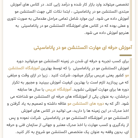
تخصصی میتواند وارد بازار کار شده و درآمد زایی کند. در کلاس های آموزش
مبتدی اکستنشن مو در پاناماسیتی ، ابتدا نکات کلی جهت اکستنشن مو
آموزش داده می شود. این موارد شامل تمامی مراحل مقدماتی به صورت تئوری
و عملی بوده که در کلاس های اموزشگاه اکستنشن مو در پاناماسیتی به
هنرجو آموزش داده می شود.
آموزش حرفه ای مهارت اکستنشن مو در پاناماسیتی
برای کسب تجربه و حرفه ای شدن در زمینه اکستنشن مو میتوانید دوره
اموزش اکستنشن مو در پاناماسیتی را که توسط بهترین
آموزشگاه اکستنشن
مو
کشور یعنی عریس برگزار میشود، شرکت کنید . زیرا در ازای وقت و مبلغی
که می پردازید لازم است با بهترین کیفیت آموزش ببینید و مجبور به تکرار
دوره ها برای مهارت آموزشی نشوید.
آموزشگاه عریس
با سال ها سابقه
درخشان، به عنوان یکی از آموزشگاه های حرفه ای اکستنشن مو شناخته می
شود. اگر که به
دوره های اکستنشن مو
علاقه داشته و تصمیم به یاد گرفتن و
اخذ مدرک در این زمینه ها را دارید، می توانید در کلاس های اموزش
اکستنشن مو در آموزشگاه اکستنشن مو در پاناماسیتی شرکت نموده و پس
از یادگیری و کسب مهارت با اخذ مدرک معتبر و جهانی از سازمان فنی و حرفه
ای، بدون وقفه به عنوان یک متخصص اکستنشن مو شروع به کار کنید.