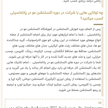
راحتی درآمد زیادی کسب کنید.
چه توانایی هایی با شرکت در دوره اکستنشن مو در پاناماسیتی
کسب میکنید؟
پس از اتمام دوره اموزش اکستنشن در آموزشگاه اکستنشن مو در
پاناماسیتی ، شما با تمام ابزارهای مورد نیاز برای انجام اکستنشن از جمله
انواع موهای مورد استفاده در این روش، اتو موی التراسونیک، گیره جداکننده
مو ها، مدل های مختلف پلت های کراتینی، مدل های مختلف چیپ های
اکستنشن، محافظ مو، محافظ انگشتان، چسب کراتینه، رینگ، کلیپس، چسب
حرارتی، لیرز و متد های جدید آشنا شده و در کار با آنها حرفه ای می شوید.
شما با شرکت در دوره های اکستنشن مو در پاناماسیتی ، تمام تکنیک هایی
که یک اکستنشن کار حرفه ای باید برای انجام کار بداند را یاد می گیرید و بر
متدهای روز اکستنشن از جمله اکستنشن با موهای طبیعی و موی مصنوعی،
اکستنشن با استفاده از روش لیزری (کراتین)، اکستنشن دوختی (گره ای) و
چسبی یا کلیپسی، روش لاینی، میکرو لینک، میکرو بید، میکرو لوپ و ترمیم
و ریمو اکستنشن مسلط می شوید.
موسسه آموزش عالی عریس از سال 2017 به مدت 4 سال بطور متناوب و پی