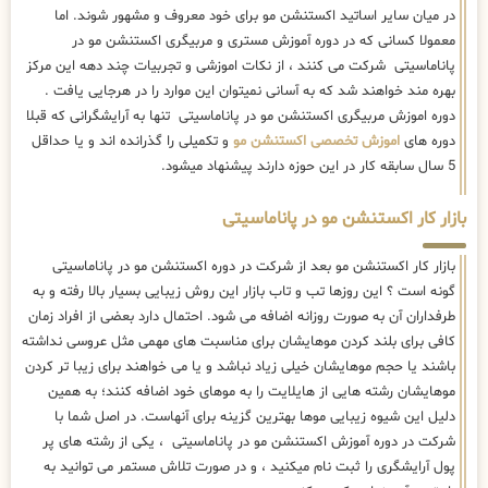
در میان سایر اساتید اکستنشن مو برای خود معروف و مشهور شوند. اما
معمولا کسانی که در دوره آموزش مستری و مربیگری اکستنشن مو در
پاناماسیتی شرکت می کنند ، از نکات اموزشی و تجربیات چند دهه این مرکز
بهره مند خواهند شد که به آسانی نمیتوان این موارد را در هرجایی یافت .
دوره اموزش مربیگری اکستنشن مو در پاناماسیتی تنها به آرایشگرانی که قبلا
دوره های
اموزش تخصصی اکستنشن مو
و تکمیلی را گذرانده اند و یا حداقل
5 سال سابقه کار در این حوزه دارند پیشنهاد میشود.
بازار کار اکستنشن مو در پاناماسیتی
بازار کار اکستنشن مو بعد از شرکت در دوره اکستنشن مو در پاناماسیتی
گونه است ؟ این روزها تب و تاب بازار این روش زیبایی بسیار بالا رفته و به
طرفداران آن به صورت روزانه اضافه می شود. احتمال دارد بعضی از افراد زمان
کافی برای بلند کردن موهایشان برای مناسبت های مهمی مثل عروسی نداشته
باشند یا حجم موهایشان خیلی زیاد نباشد و یا می خواهند برای زیبا تر کردن
موهایشان رشته هایی از هایلایت را به موهای خود اضافه کنند؛ به همین
دلیل این شیوه زیبایی موها بهترین گزینه برای آنهاست. در اصل شما با
شرکت در دوره آموزش اکستنشن مو در پاناماسیتی ، یکی از رشته های پر
پول آرایشگری را ثبت نام میکنید ، و در صورت تلاش مستمر می توانید به