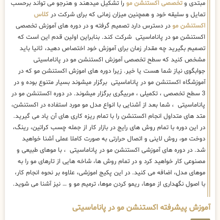
مبتدی و
تخصصی اکستنشن مو
را تشکیل میدهند و هنرجو می تواند برحسب
تمایل و سلیقه خود و همچنین میزان زمانی که برای شرکت در
کلاس
اکستنشن مو
در دسترس دارد تصمیم گرفته و در دوره های آموزش تخصصی
اکستنشن مو در پاناماسیتی شرکت کند. بنابراین اولین قدم این است که
تصمیم بگیرید چه مقدار زمان برای آموزش خود اختصاص دهید، ثانیا باید
مشخص کنید که سطح تخصصی آموزش اکستنشن مو در پاناماسیتی
جوابگوی نیاز شما هست یا خیر. زیرا دوره های اموزش اکستنشن مو که در
آموزشگاه اکستنشن مو در پاناماسیتی برگزار میشوند بسیار متنوع بوده و در
3 سطح تخصصی ، تکمیلی ، مربیگری برگزار میشوند. در دوره اکستنشن مو در
پاناماسیتی ، شما بعد از آشنایی با انواع مدل مو مورد استفاده در اکستنشن،
متد های متداول انجام اکستنشن را با تمام ریزه کاری های آن یاد می گیرید.
در این دوره با تمام روش های رایج در بازار کار از جمله چسب کراتین، رینگ،
دوخت مو، روش لاینی و اتصال حرارتی به صورت کاملا عملی آشنا خواهید
شد. در دوره های آموزشی اکستنشن مو در پاناماسیتی ، با موهای طبیعی و
مصنوعی کار خواهید کرد و در تمام روش ها، شاخه هایی از تارهای مو را به
موهای مدل، اضافه می کنید. در این پکیج اموزشی، علاوه بر نحوه انجام کار،
با اصول نگهداری از موها، ریمو کردن موها، ترمیم مو و … نیز آشنا می شوید.
آموزش پیشرفته اکستنشن مو در پاناماسیتی