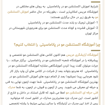
شرایط اموزش اکستنشن مو در پاناماسیتی به روش های مختلفی در
اموزشگاه عریس امکانپذیر است ، بطوریکه در حال حاضر
اموزش اکستنشن
مو
به طریق زیر در حال برگزاری هستند:
1- آموزش ترمیک و بلند مدت اکستنشن مو در پاناماسیتی
2- آموزش فشرده و کوتاه مدت اکستنشن مو برای هنرجویان شهرستانی در
مرکز تهران
چرا آموزشگاه اکستنشن مو در پاناماسیتی را انتخاب کنیم؟
آموزشگاه آرایشگری عریس
هم اکنون کلاس های اکستنشن مو تخصصی و
پیشرفته را در آموزشگاه شعبه اکستنشن مو در پاناماسیتی برگزار میکند ، با
جرات میتوان گفت پیدا کردن آموزشگاهی مشابه آموزشگاه اکستنشن مو در
پاناماسیتی که هنرجو بتواند بعد از شرکت در کلاس های آن وارد بازار کار
شود هرجایی پیدا نمیشود! بعد از اتمام دوره های آموزش اکستنشن مو در
بهترین آموزشگاه اکستنشن مو در پاناماسیتی شما جهت ازمون نهایی به فنی
و حرفه ای معرفی می شوید. پس از آزمون و قبولی در ازمون، به شما
مدرک
فنی حرفه ای اکستنشن مو
اعطا می شود که قابل استناد در داخل و خارج از
کشور است. این مدرک جزء معتبرترین مدارک در کشور است که میتوانید
پس از اخذ این مدرک در آرایشگاه یا سالن زیبایی مرتبط با رشته تخصصی