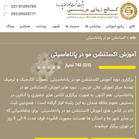
021-91094759
093-39535771
کالج
پکیج اموزشی
ورکشاپ ها
سمینار ها
آزمون
پرداخت
همکاری
وبلاگ
خانه
»
اکستنشن مو در پاناماسیتی
آموزش اکستنشن مو در پاناماسیتی
(5/5)
743 امتیاز
برگزاری دوره آموزش اکستنشن مو در پاناماسیتی بصورت آکادمیک و ترمیک
توسط مرکز آموزش عالی عریس ، دوره های اموزش اکستنشن مو در
پاناماسیتی هم اکنون به صورت برگزاری کلاس های حضوری یا آنلاین در
دسترس عموم علاقه مندان به این رشته قرار گرفته است ، همچنین ثبت
نام در کلاس های آموزش اکستنشن مو در پاناماسیتی برای متقاضیانی که
در سایر شهر ها و استان ها هستند بصورت فشرده ظرف مدت 4 الی 6 روز
در تهران برگزار میشوند .