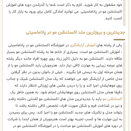
خود مشغول به کار شوید. لازم به ذکر است شما با گذراندن دوره های اموزش
اکستنشن مو در پاناماسیتی می توانید آمادگی کامل برای ورود به بازار کار را
کسب کنید.
جدیدترین و بروزترین متد اکستنشن مو در پاناماسیتی
یکی از رشته های
آموزش آرایشگری
در اموزشگاه اکستنشن مو در پاناماسیتی
، آموزش اکستنشن مو است. بسیاری از خانم ها به رشته اکستنشن مو بسیار
علاقه دارند. اکستنشن مو به دلیل تاثیر زیاد روی چهره افراد مانند دیگر رشته
های عرصه زیبایی به مهارت کافی نیاز دارد. هنرجویان باید اکستنشن مو را از
همان مرحله اول به درستی فرا بگیرند . خیلی از بانوان بدون در نظر گرفتن
مدل خاصی از آرایشگر خود می خواهند که یک مدل اکستنشن شیک و جذاب
روی موهایشان اجرا کند و یا با دیدن عکس های ژورنالی انتظار دارند که
دقیقا همان مدل اکستنشن روی موهایشان انجام شود. به همین خاطر یک
اکستنشن مو
باید با جدیدترین مدل های اکستنشن مو آشنایی داشته باشد
و نیز در شناخت فرم و شکل صورت افراد، تخصص کافی داشته باشد تا
بتواند مدل و تکنیک های جدید اکستنشن مو را اجرا کند. پس برای رسیدن
به این مهارت ها و کسب تجربه بهتر است هنرجویان از همان ابتدا با شرکت
در دوره های آموزش اکستنشن مو مباحث را در آموزشگاه اکستنشن مو در